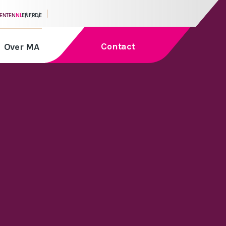
MENTEN
NL
EN
FR
DE
Contact
Over MA