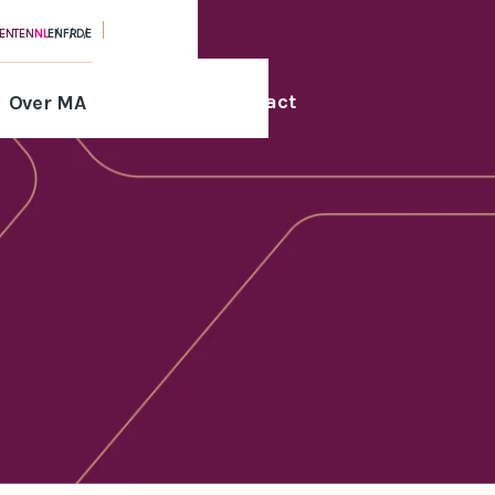
MENTEN
NL
EN
FR
DE
Contact
Over MA