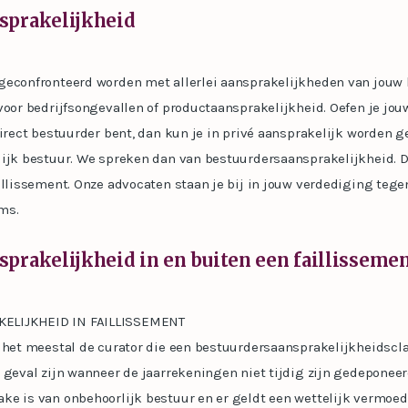
sprakelijkheid
geconfronteerd worden met allerlei aansprakelijkheden van jouw b
voor bedrijfsongevallen of productaansprakelijkheid. Oefen je jouw
direct bestuurder bent, dan kun je in privé aansprakelijk worden 
lijk bestuur. We spreken dan van bestuurdersaansprakelijkheid. D
illissement. Onze advocaten staan je bij in jouw verdediging tege
ms.
prakelijkheid in en buiten een faillisseme
ELIJKHEID IN FAILLISSEMENT
 het meestal de curator die een bestuurdersaansprakelijkheidscla
 geval zijn wanneer de jaarrekeningen niet tijdig zijn gedeponeer
ke is van onbehoorlijk bestuur en er geldt een wettelijk vermoed