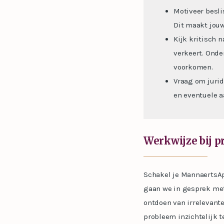
Motiveer besl
Dit maakt jouw
Kijk kritisch 
verkeert. Onde
voorkomen.
Vraag om jurid
en eventuele a
Werkwijze bij p
Schakel je MannaertsAp
gaan we in gesprek met 
ontdoen van irrelevant
probleem inzichtelijk t