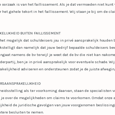
 oorzaak is van het faillissement. Als je dat vermoeden niet kunt
 het gehele tekort in het faillissement. Wij staan je bij om de cla
ELIJKHEID BUITEN FAILLISSEMENT
 het mogelijk dat schuldeisers jou in privé aansprakelijk houden b
kstelligt dan namelijk dat jouw bedrijf bepaalde schuldeisers bew
angaat namens de bv terwijl je weet dat de bv die niet kan nakom
derpartij, ben je in privé aansprakelijk voor eventuele schade. Wi
kelijkheid adviseren en ondersteunen zodat je de juiste afwegi
RSAANSPRAKELIJKHEID
heidsstelling als ter voorkoming daarvan, staan de specialisten
wij je over de mogelijkheden om claims te voorkomen. Omdat onze 
jkheid de juridische gevolgen van jouw voorgenomen beslissingen
etere besluiten te nemen.