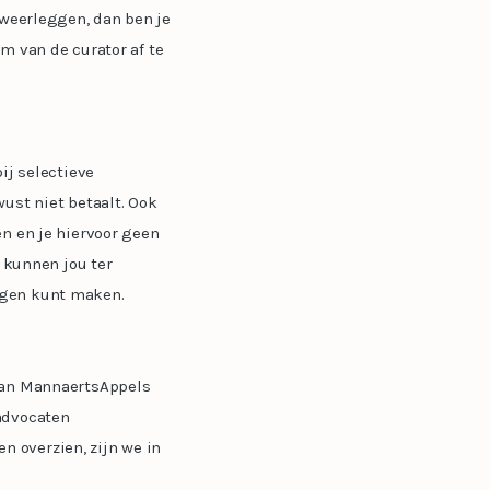
 weerleggen, dan ben je
im van de curator af te
ij selectieve
ust niet betaalt. Ook
en en je hiervoor geen
j kunnen jou ter
ngen kunt maken.
 van MannaertsAppels
advocaten
 overzien, zijn we in