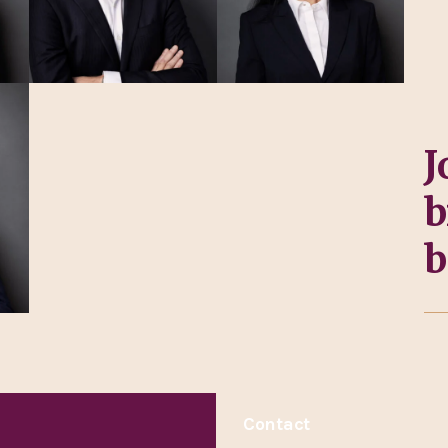
J
b
b
Contact