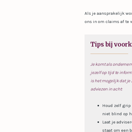
Als je aansprakelijk wo
ons in om claims af te w
Tips bij voor
Je komt als onderneme
jezelf op tijd te inf
is het mogelijk dat j
adviezen in acht:
Houd zelf grip
niet blind op 
Laat je advise
staat om een b