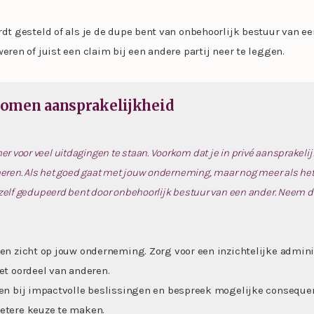
rdt gesteld of als je de dupe bent van onbehoorlijk bestuur van ee
eren of juist een claim bij een andere partij neer te leggen.
komen aansprakelijkheid
r voor veel uitdagingen te staan. Voorkom dat je in privé aansprakelij
ormeren. Als het goed gaat met jouw onderneming, maar nog meer als het
e zelf gedupeerd bent door onbehoorlijk bestuur van een ander. Neem
 en zicht op jouw onderneming. Zorg voor een inzichtelijke admini
het oordeel van anderen.
ren bij impactvolle beslissingen en bespreek mogelijke consequent
etere keuze te maken.