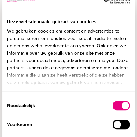
Sjoerd de kartrekker van de internationale praktijk bij
MannaertsAppels. “Om in buitenlandse zaken begeleiding
Deze website maakt gebruik van cookies
te bieden, bouwden we een uniek netwerk op. We ontmoeten
We gebruiken cookies om content en advertenties te
advocaten van over de hele wereld bij netwerkorganisatie
personaliseren, om functies voor social media te bieden
Eurojuris International. Twee keer per jaar komen we samen
en om ons websiteverkeer te analyseren. Ook delen we
om kennis te delen en contacten warm te houden. Juist het
informatie over uw gebruik van onze site met onze
persoonlijke karakter van de organisatie is haar kracht. We
partners voor social media, adverteren en analyse. Deze
partners kunnen deze gegevens combineren met andere
kennen elkaar goed en verwijzen zaken met vertrouwen
informatie die u aan ze heeft verstrekt of die ze hebben
door.”
verzameld op basis van uw gebruik van hun services.
Talenten bundelen
Toestemmingsselectie
Noodzakelijk
Sjoerd is dankbaar voor de kansen die hij bij
MannaertsAppels kreeg. “Met alle advocaten vormen we
Voorkeuren
één club. Heb je een idee, dan krijg je ook de mogelijkheid