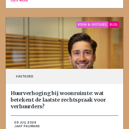
LEES MEER
BOUW & VASTGOED
BLOG
VASTGOED
Huurverhoging bij woonruimte: wat
betekent de laatste rechtspraak voor
verhuurders?
09 JULI 2026
JAAP PAIJMANS