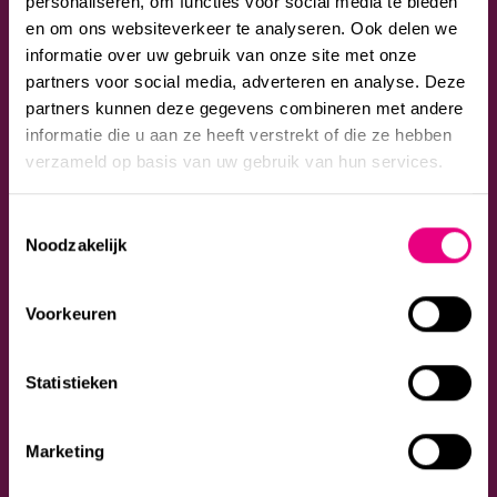
personaliseren, om functies voor social media te bieden
en om ons websiteverkeer te analyseren. Ook delen we
Onze vastgoedrecht advocaten
informatie over uw gebruik van onze site met onze
adviseren over alle juridische aspecten
partners voor social media, adverteren en analyse. Deze
partners kunnen deze gegevens combineren met andere
als het gaat om bouwen, installeren,
informatie die u aan ze heeft verstrekt of die ze hebben
omgevingsplannen, vergunningen,
verzameld op basis van uw gebruik van hun services.
planschade, koop en huur en
aanbestedingen.
Toestemmingsselectie
Noodzakelijk
Neem contact op
Voorkeuren
Statistieken
Marketing