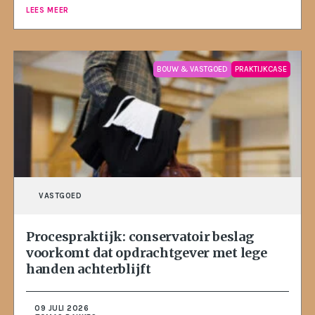
LEES MEER
BOUW & VASTGOED
PRAKTIJKCASE
VASTGOED
Procespraktijk: conservatoir beslag
voorkomt dat opdrachtgever met lege
handen achterblijft
09 JULI 2026