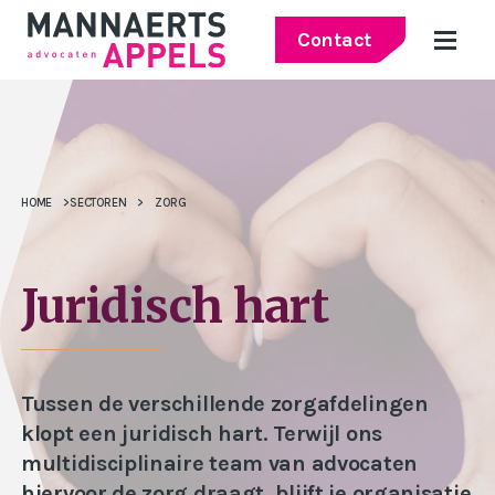
Contact
HOME
>
SECTOREN
>
ZORG
Juridisch hart
Tussen de verschillende zorgafdelingen
klopt een juridisch hart. Terwijl ons
multidisciplinaire team van advocaten
hiervoor de zorg draagt, blijft je organisatie