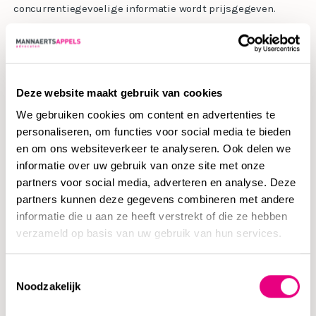
concurrentiegevoelige informatie wordt prijsgegeven.
De volgende stap is het tekenen van een intentieverklaring
bedrijfsovername. Hierin belooft de verkoper exclusiviteit
voor de koper en wordt de waarschijnlijke prijs genoemd.
Deze website maakt gebruik van cookies
De koper heeft vervolgens de gelegenheid om een due
We gebruiken cookies om content en advertenties te
diligence-onderzoek uit te voeren. Ten slotte begeleiden we
personaliseren, om functies voor social media te bieden
de uiteindelijke overname of fusie en stellen we een
en om ons websiteverkeer te analyseren. Ook delen we
informatie over uw gebruik van onze site met onze
contract op waarin alles is geregeld, of controleren wij het
partners voor social media, adverteren en analyse. Deze
door de andere partij opgestelde contract.
partners kunnen deze gegevens combineren met andere
informatie die u aan ze heeft verstrekt of die ze hebben
Natuurlijk kunnen wij je ook als koper begeleiden in een
verzameld op basis van uw gebruik van hun services.
aankooptraject van een bedrijf.
Toestemmingsselectie
INTERNATIONALE OVERNAMES EN FUSIES
Noodzakelijk
MannaertsAppels heeft specialisten in huis die