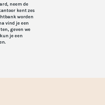
laard, neem de
kantoor kent zes
echtbank worden
na vind je een
nten, geven we
 kun je een
en.