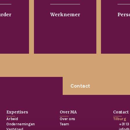
urder
Werknemer
Pers
Contact
Expertises
Over MA
Contact
Arbeid
Over ons
Tilburg
Ondernemingen
Team
+31 13
Vastgoed
info@