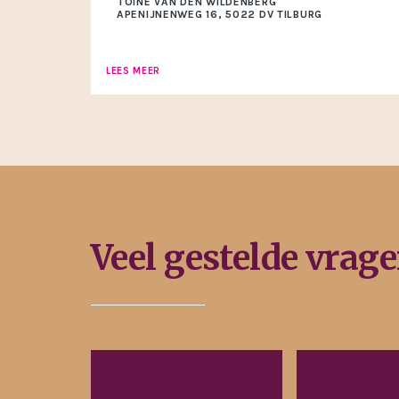
TOINE VAN DEN WILDENBERG
APENIJNENWEG 16, 5022 DV TILBURG
LEES MEER
Veel gestelde vrag