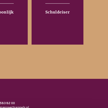
oonlijk
Schuldeiser
 583 82 00
mannaertsappels.nl