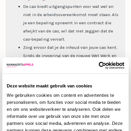
De cao biedt uitgangspunten voor wat wel en
niet in de arbeidsovereenkomst moet staan. Als
je een bepaling opneemt in een contract die
afwijkt van de cao, wil dat niet zeggen dat de
cao-bepaling vervalt.
Zorg ervoor dat je de inhoud van jouw cao kent.
Sinds de invoering van de nieuwe Wet Werk en
Zekerheid op 1 januari 2015 zijn cao’s nog
belangrijker geworden en wordt meer aan de
sector overgelaten.
Deze website maakt gebruik van cookies
De randen opzoeken mag, maar handel niet in
We gebruiken cookies om content en advertenties te
strijd met verplichte bepalingen of in strijd met
personaliseren, om functies voor social media te bieden
de wet, om problemen te voorkomen.
en om ons websiteverkeer te analyseren. Ook delen we
informatie over uw gebruik van onze site met onze
partners voor social media, adverteren en analyse. Deze
partners kunnen deze gegevens combineren met andere