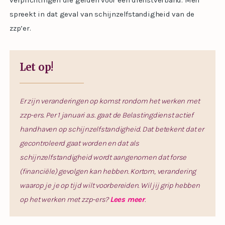
verplichtingen die gelden voor een dienstverband. Men
spreekt in dat geval van schijnzelfstandigheid van de
zzp’er.
Let op!
Er zijn veranderingen op komst rondom het werken met
zzp-ers. Per 1 januari a.s. gaat de Belastingdienst actief
handhaven op schijnzelfstandigheid. Dat betekent dat er
gecontroleerd gaat worden en dat als
schijnzelfstandigheid wordt aangenomen dat forse
(financiële) gevolgen kan hebben. Kortom, verandering
waarop je je op tijd wilt voorbereiden. Wil jij grip hebben
op het werken met zzp-ers?
Lees meer
.