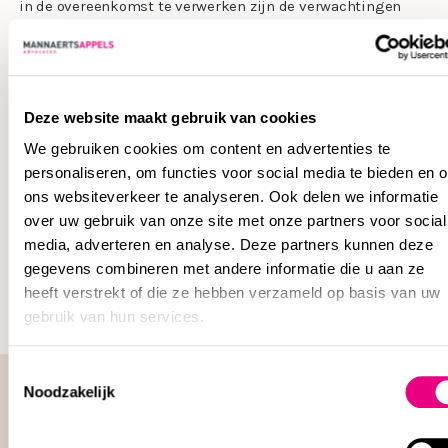
in de overeenkomst te verwerken zijn de verwachtingen
helder en worden discussies voorkomen. Bovendien ben je
met goede vastlegging ingedekt voor de situatie waarin
sprake is van een dienstbetrekking.
Deze website maakt gebruik van cookies
Daarnaast staan we je bij als er sprake is van een geschil
omtrent een modelovereenkomst met een zzp’er of als je
We gebruiken cookies om content en advertenties te
personaliseren, om functies voor social media te bieden en 
onbedoeld wordt aangesproken op het afdragen van
ons websiteverkeer te analyseren. Ook delen we informatie
loonheffing. Wij zoeken uit wat de mogelijkheden zijn om
over uw gebruik van onze site met onze partners voor social
deze aanspraak te voorkomen en voeren het proces voor jou.
media, adverteren en analyse. Deze partners kunnen deze
gegevens combineren met andere informatie die u aan ze
heeft verstrekt of die ze hebben verzameld op basis van uw
gebruik van hun services.
Toestemmingsselectie
Noodzakelijk