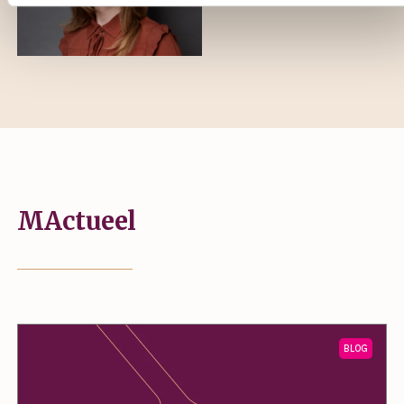
MActueel
BLOG