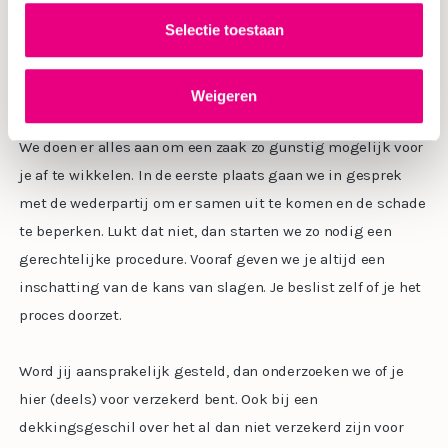
beoordelen we jouw zaak en maken we de reële
Selectie toestaan
verwachtingen duidelijk. Zo weet je altijd waar je aan toe
bent.
Weigeren
SCHADE EN VERZEKERING
We doen er alles aan om een zaak zo gunstig mogelijk voor
je af te wikkelen. In de eerste plaats gaan we in gesprek
met de wederpartij om er samen uit te komen en de schade
te beperken. Lukt dat niet, dan starten we zo nodig een
gerechtelijke procedure. Vooraf geven we je altijd een
inschatting van de kans van slagen. Je beslist zelf of je het
proces doorzet.
Word jij aansprakelijk gesteld, dan onderzoeken we of je
hier (deels) voor verzekerd bent. Ook bij een
dekkingsgeschil over het al dan niet verzekerd zijn voor