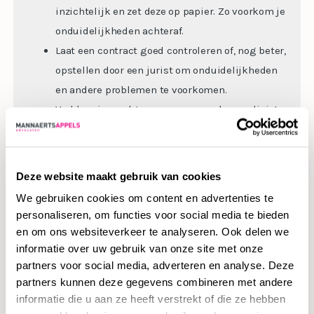
inzichtelijk en zet deze op papier. Zo voorkom je
onduidelijkheden achteraf.
Laat een contract goed controleren of, nog beter,
opstellen door een jurist om onduidelijkheden
en andere problemen te voorkomen.
Verklaar jouw algemene voorwaarden expliciet
van toepassing en weet waar je mee akkoord
gaat als je de algemene voorwaarden van een
andere partij accepteert.
Deze website maakt gebruik van cookies
Zorg dat je zicht hebt op jouw verzekeringen en
We gebruiken cookies om content en advertenties te
sluit waar nodig verzekeringen af om risico’s te
personaliseren, om functies voor social media te bieden
beperken.
en om ons websiteverkeer te analyseren. Ook delen we
Correspondeer niet over aansprakelijkheid of
informatie over uw gebruik van onze site met onze
partners voor social media, adverteren en analyse. Deze
schade voordat je advies hebt ingewonnen van
partners kunnen deze gegevens combineren met andere
een specialist. Dit is achteraf niet of erg
informatie die u aan ze heeft verstrekt of die ze hebben
moeilijk terug te draaien. Daarnaast weigeren