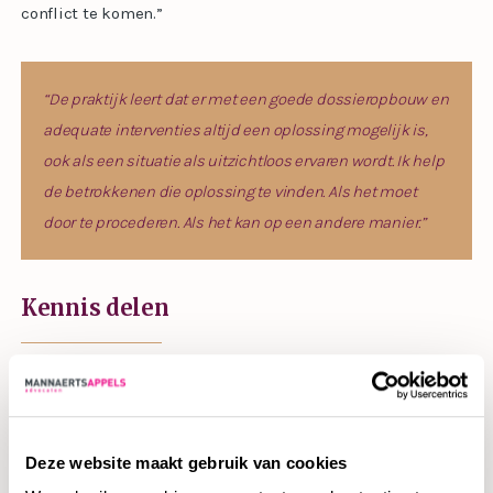
conflict te komen.”
“De praktijk leert dat er met een goede dossieropbouw en
adequate interventies altijd een oplossing mogelijk is,
ook als een situatie als uitzichtloos ervaren wordt. Ik help
de betrokkenen die oplossing te vinden. Als het moet
door te procederen. Als het kan op een andere manier.”
Kennis delen
“Het zit in mijn genen om te onderwijzen.” Bart komt uit
een onderwijsnest en deelt zijn kennis met plezier. “Ik
ontwikkelde samen met psycholoog George Smits het vak
Deze website maakt gebruik van cookies
ondernemingsrechtelijke geschillenoplossing. Met onze