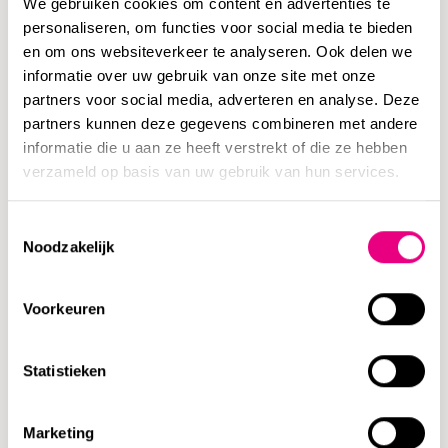
We gebruiken cookies om content en advertenties te
studenten oefenen we aan de hand van rollenspellen hoe
personaliseren, om functies voor social media te bieden
juridische en psychologische aspecten samengaan. Een
en om ons websiteverkeer te analyseren. Ook delen we
win-winsituatie: zij horen praktijkvoorbeelden en ik houd
informatie over uw gebruik van onze site met onze
de dogmatische ontwikkelingen bij.”
partners voor social media, adverteren en analyse. Deze
partners kunnen deze gegevens combineren met andere
informatie die u aan ze heeft verstrekt of die ze hebben
verzameld op basis van uw gebruik van hun services.
Rechtsgebiedenregister:
Toestemmingsselectie
Bart Prinsen heeft in het rechtsgebiedenregister van de
Noodzakelijk
Nederlandse orde van advocaten de volgende hoofd- (en
sub) rechtsgebieden geregistreerd: Ondernemingsrecht
Voorkeuren
(Bestuurdersaansprakelijkheid, vennootschappen,
vereniging en stichting) en Faillissementsrecht
(faillissement en surseance). Op grond van deze
Statistieken
registratie is hij verplicht elk kalenderjaar volgens de
normen van de Nederlandse orde van advocaten tien
Marketing