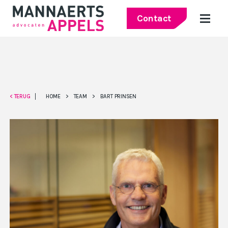
Contact
< TERUG
HOME
>
TEAM
>
BART PRINSEN