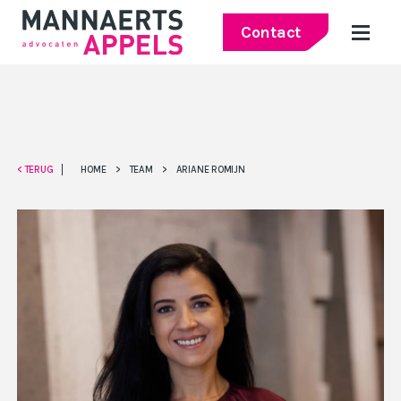
Contact
< TERUG
HOME
>
TEAM
>
ARIANE ROMIJN