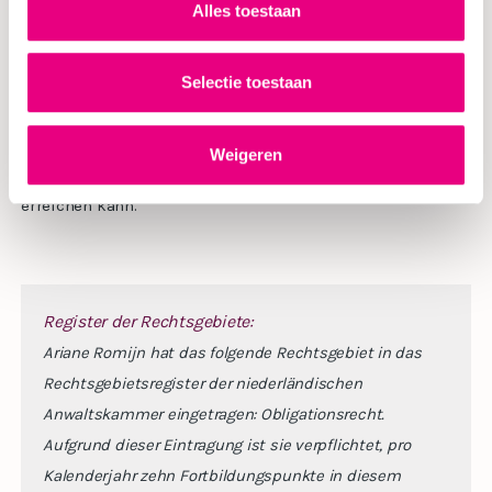
Alles toestaan
„Ich finde es lustig und interessant, neue Leute zu treffen,
Selectie toestaan
zu reden und einander zuzuhören. Das tue ich u.a. bei den
Netzwerkorganisationen Brabants Goed und Via Latus. Und
natürlich beim Anfeuern des NAC Breda.“ Wir suchen nach
Weigeren
Unternehmen, für die Ariane vor Gericht volle Punktzahl
erreichen kann.
Register der Rechtsgebiete:
Ariane Romijn hat das folgende Rechtsgebiet in das
Rechtsgebietsregister der niederländischen
Anwaltskammer eingetragen: Obligationsrecht.
Aufgrund dieser Eintragung ist sie verpflichtet, pro
Kalenderjahr zehn Fortbildungspunkte in diesem