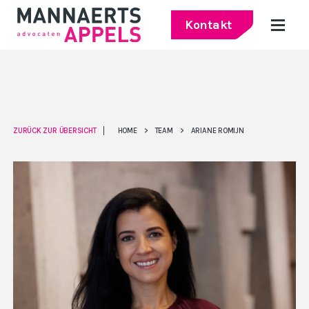
Kontakt
ZURÜCK ZUR ÜBERSICHT
HOME
>
TEAM
>
ARIANE ROMIJN