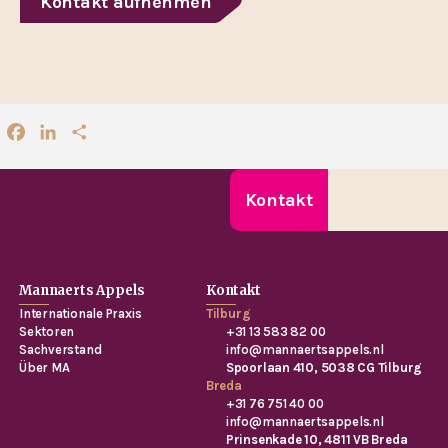
Kontakt aufnehmen
Facebook
LinkedIn
Teilen
Kontakt
Mannaerts Appels
Kontakt
Internationale Praxis
Tilburg
Sektoren
+31 13 583 82 00
Sachverstand
info@mannaertsappels.nl
Über MA
Spoorlaan 410, 5038 CG Tilburg
Breda
+31 76 751 40 00
info@mannaertsappels.nl
Prinsenkade 10, 4811 VB Breda