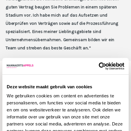
guten Vertrag beugen Sie Problemen in einem späteren
Stadium vor. Ich habe mich auf das Aufsetzen und
Überprüfen von Verträgen sowie auf die Prozessführung
spezialisiert. Eines meiner Lieblingsgebiete sind
Unternehmensübernahmen. Gemeinsam bilden wir ein
Team und streben das beste Geschäft an.“
Machen Sie wegen irgendetwas einen
Aufstand? Niemals.
Deze website maakt gebruik van cookies
We gebruiken cookies om content en advertenties te
personaliseren, om functies voor social media te bieden
Für den Rechtsstreit wendet Ariane ihre Hand nicht ab.
en om ons websiteverkeer te analyseren. Ook delen we
Nicht umsonst profiliert sie sich seit Jahren als ‚der
informatie over uw gebruik van onze site met onze
Prozessaufsteiger‘. „Ich suche gerne nach Lösungen, aber
partners voor social media, adverteren en analyse. Deze
ich scheue auch nicht den Konflikt. Ich lasse meine
partners kunnen deze gegevens combineren met andere