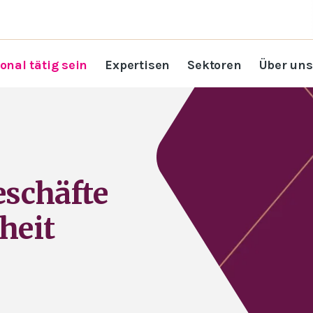
onal tätig sein
Expertisen
Sektoren
Über uns
eschäfte
heit