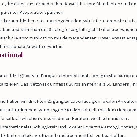
te, die einen niederländischen Anwalt für ihre Mandanten suchen,
sparenter Kooperationspartner.
sberater bleiben Sie eng eingebunden. Wir informieren Sie aktiv 
iken und stimmen die Strategie sorgfältig ab. Dabei überwachen
ls auch die Kommunikation mit dem Mandanten. Unser Ansatz ent
nternationale Anwälte erwarten.
national
s ist Mitglied von Eurojuris International, dem größten europä
nzleien. Das Netzwerk umfasst Büros in mehr als 50 Ländern, in
ris haben wir direkten Zugang zu zuverlässigen lokalen Anwälten,
ftskultur kennen. Wir bringen Kunden schnell mit dem richtigen
ie selbst zwischen verschiedenen Beratern wechseln müssen.
internationaler Schlagkraft und lokaler Expertise ermöglicht es,
tigkeiten effektiv, effizient und übersichtlich zu bearbeiten.