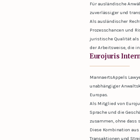
Für ausländische Anwäl
zuverlässiger und tran
Als ausländischer Recht
Prozesschancen und Ris
juristische Qualität a
der Arbeitsweise, die i
Eurojuris Inter
MannaertsAppels Lawyer
unabhängiger Anwaltska
Europas.
Als Mitglied von Euroju
Sprache und die Geschä
zusammen, ohne dass s
Diese Kombination aus 
Transaktionen und Strei