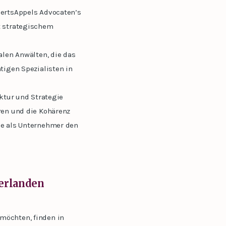
aertsAppels Advocaten’s
t strategischem
alen Anwälten, die das
tigen Spezialisten in
uktur und Strategie
ren und die Kohärenz
ie als Unternehmer den
derlanden
möchten, finden in