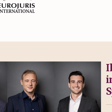
I
i
S