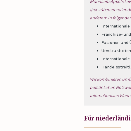
MannaertsAppels Law
grenzüberschreitenden
anderem in folgenden
international
Franchise- und
Fusionen und 
Umstrukturier
Internationale
Handelsstreiti
Wir kombinieren umfa
persönlichen Netzwerk
internationales Wac
Für niederländi