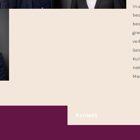
In 
bes
bes
gre
ver
Ges
Kul
nat
Man
Kontakt