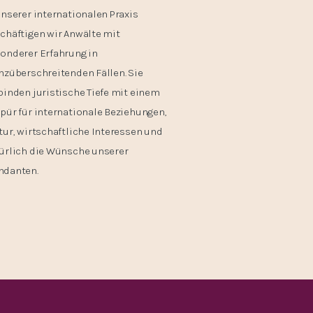
unserer internationalen Praxis
chäftigen wir Anwälte mit
onderer Erfahrung in
nzüberschreitenden Fällen. Sie
binden juristische Tiefe mit einem
pür für internationale Beziehungen,
tur, wirtschaftliche Interessen und
ürlich die Wünsche unserer
danten.