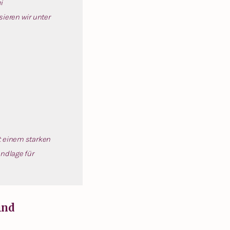
i
ieren wir unter
t einem starken
ndlage für
ind