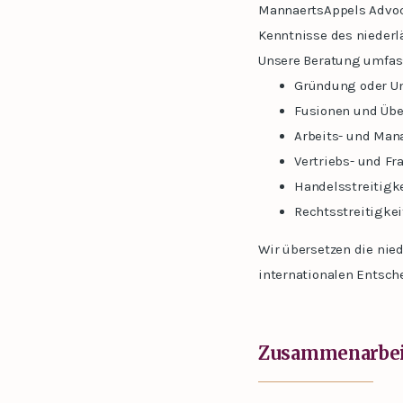
MannaertsAppels Advoca
Kenntnisse des niederl
Unsere Beratung umfas
Gründung oder Um
Fusionen und Üb
Arbeits- und Man
Vertriebs- und Fr
Handelsstreitigke
Rechtsstreitigke
Wir übersetzen die nie
internationalen Entsch
Zusammenarbeit