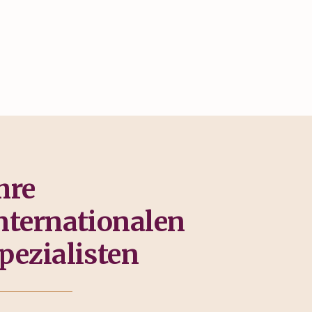
hre
nternationalen
pezialisten