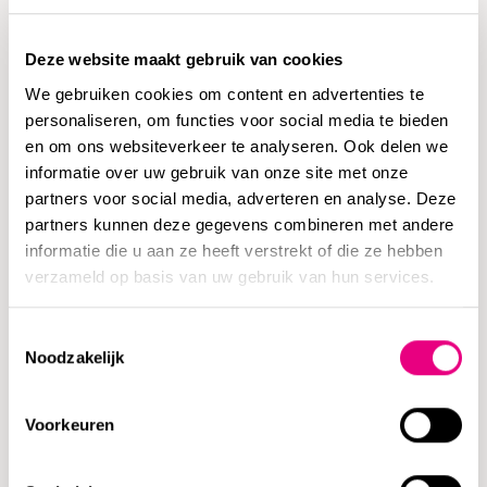
Kooperationen und Streitigkeiten.
Deze website maakt gebruik van cookies
We gebruiken cookies om content en advertenties te
Die Energie und die Draufgängermentalität von
personaliseren, om functies voor social media te bieden
Unternehmern sprechen Chris sehr an. Er schöpft Energie
en om ons websiteverkeer te analyseren. Ook delen we
aus der Bildung von Partnerschaften, die sich nahtlos in die
informatie over uw gebruik van onze site met onze
partners voor social media, adverteren en analyse. Deze
spezifische Situation des Unternehmers einfügen. Darüber
partners kunnen deze gegevens combineren met andere
hinaus setzt Chris bei Rechtsstreitigkeiten immer den
informatie die u aan ze heeft verstrekt of die ze hebben
guten Willen aller Parteien voraus, um eine Lösung zu
verzameld op basis van uw gebruik van hun services.
erreichen. Er weiß, wie er diesen positiven Kern
hervorbringen kann, um Streitigkeiten effektiv beizulegen.
Toestemmingsselectie
Noodzakelijk
Kampfgeist
Voorkeuren