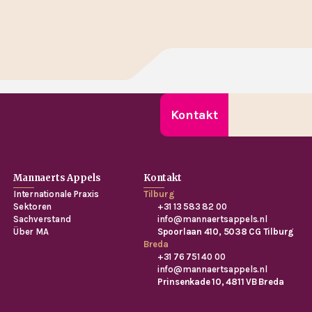
Facebook
LinkedIn
Teilen
Kontakt
Mannaerts Appels
Kontakt
Internationale Praxis
Tilburg
Sektoren
+31 13 583 82 00
Sachverstand
info@mannaertsappels.nl
Über MA
Spoorlaan 410, 5038 CG Tilburg
Breda
+31 76 751 40 00
info@mannaertsappels.nl
Prinsenkade 10, 4811 VB Breda