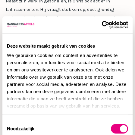
Naast zijn werk in geschillen, is Chris ook actief in
faillissementen. Hij vraagt stukken op, doet grondig
onderzoek en bereidt gedegen argumentatie voor. Zijn
jarenlange ervaring in kickboksen komt hierbij goed van
pas. Net zoals in de ring, vormt hij strategieën en toont hij
vechtlust om de beste resultaten voor zijn cliënten te
Deze website maakt gebruik van cookies
bereiken.
We gebruiken cookies om content en advertenties te
personaliseren, om functies voor social media te bieden
en om ons websiteverkeer te analyseren. Ook delen we
Geen brick in the wall
informatie over uw gebruik van onze site met onze
partners voor social media, adverteren en analyse. Deze
partners kunnen deze gegevens combineren met andere
Een goede dag voor Chris is wanneer hij iets moois heeft
informatie die u aan ze heeft verstrekt of die ze hebben
verzameld op basis van uw gebruik van hun services.
afgeleverd, zoals een sterke argumentatie waarin hij zijn
theoretische kennis succesvol heeft toegepast in de
Toestemmingsselectie
praktijk. Wat hem aantrok om voor MannaertsAppels
Noodzakelijk
Advocaten te werken, is de mogelijkheid om vanaf dag één