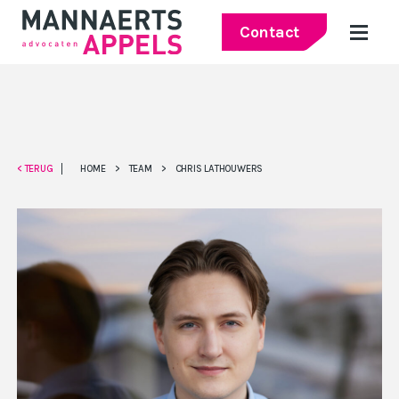
Contact
< TERUG
HOME
>
TEAM
>
CHRIS LATHOUWERS