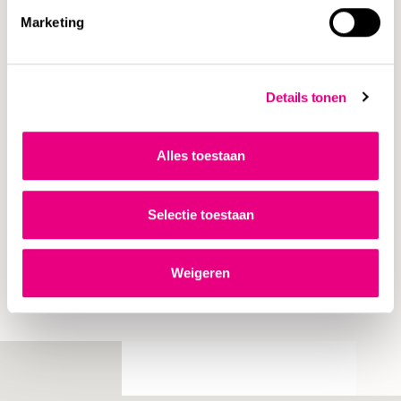
Marketing
Bij het verwerken van jouw contactgegevens houdt
MannaertsAppels zich aan hetgeen zij over de
verwerking van persoonsgegevens heeft opgenomen in
Details tonen
haar privacyverklaring. Deze privacyverklaring is
hier
te raadplegen.
Alles toestaan
CAPTCHA
Selectie toestaan
Weigeren