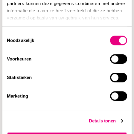
partners kunnen deze gegevens combineren met andere
informatie die u aan ze heeft verstrekt of die ze hebben
Wat betekent het faillissement voor de
verzameld op basis van uw gebruik van hun services.
bestuurder?
Toestemmingsselectie
Noodzakelijk
Wat zijn mijn verplichtingen als
bestuurder?
Voorkeuren
Wat is een postblokkade?
Statistieken
Hoe zit het met een eventuele
Marketing
bestuurdersaansprakelijkheid?
Details tonen