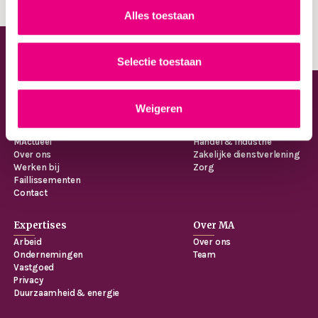
Alles toestaan
Contact
Selectie toestaan
Weigeren
Menu
Sectoren
Home
Bouw & Vastgoed
MActueel
Handel & industrie
Over ons
Zakelijke dienstverlening
Werken bij
Zorg
Faillissementen
Contact
Expertises
Over MA
Arbeid
Over ons
Ondernemingen
Team
Vastgoed
Privacy
Duurzaamheid & energie