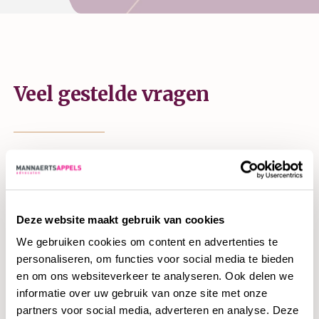
Veel gestelde vragen
Zodra een bedrijf failliet wordt verklaard, neem de curator de
bedrijfsvoering over. Ons kantoor kent vijf advocaten die
regelmatig door de rechtbank worden aangesteld als curator.
Deze website maakt gebruik van cookies
Onderstaand vind je antwoorden op veel gestelde vragen
We gebruiken cookies om content en advertenties te
voor bestuurders.
personaliseren, om functies voor social media te bieden
en om ons websiteverkeer te analyseren. Ook delen we
Wat kan ik tegen het uitgesproken
informatie over uw gebruik van onze site met onze
faillissement doen?
partners voor social media, adverteren en analyse. Deze