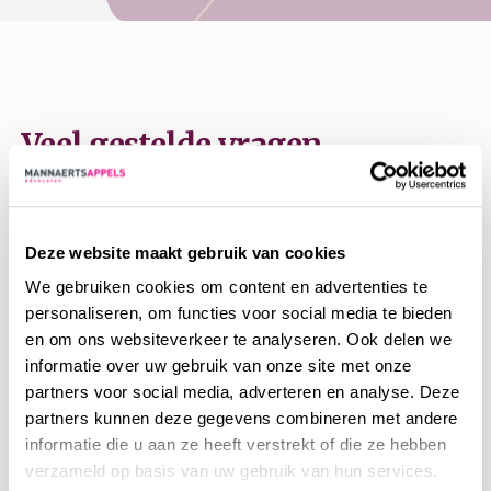
Veel gestelde vragen
Deze website maakt gebruik van cookies
Zodra een bedrijf failliet wordt verklaard, neem de curator de
We gebruiken cookies om content en advertenties te
bedrijfsvoering over. Ons kantoor kent vijf advocaten die
personaliseren, om functies voor social media te bieden
regelmatig door de rechtbank worden aangesteld als curator.
en om ons websiteverkeer te analyseren. Ook delen we
Onderstaand vind je antwoorden op veel gestelde vragen
informatie over uw gebruik van onze site met onze
voor bestuurders.
partners voor social media, adverteren en analyse. Deze
partners kunnen deze gegevens combineren met andere
Wat kan ik tegen het uitgesproken
informatie die u aan ze heeft verstrekt of die ze hebben
verzameld op basis van uw gebruik van hun services.
faillissement doen?