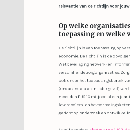
relevantie van de richtlijn voor jou
Op welke organisaties
toepassing en welke 
De richtlijn is van toepassing op ve
economie. De richtlijn is de opvolger
Wet beveiliging netwerk- en informat
verschillende zorgorganisaties. Zorg
ook onder het toepassingsbereik van d
(onder andere en in ieder geval) va
meer dan EUR 10 miljoen of een jaarl
leveranciers- en bevoorradingsketen
gericht op onderzoek en ontwikkeli
In mijn eerdere
blog over de NIS2-ric