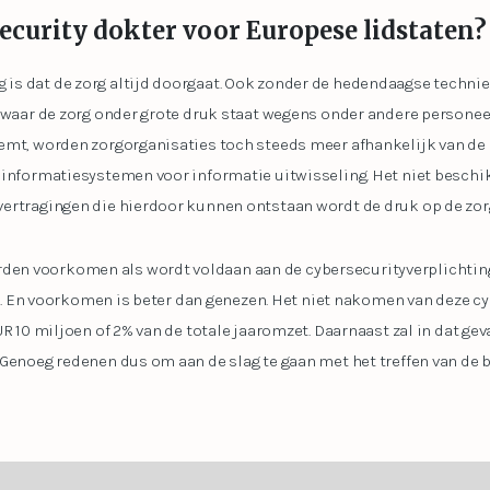
security dokter voor Europese lidstaten?
s dat de zorg altijd doorgaat. Ook zonder de hedendaagse techni
 waar de zorg onder grote druk staat wegens onder andere personeel
emt, worden zorgorganisaties toch steeds meer afhankelijk van de 
 informatiesystemen voor informatie uitwisseling. Het niet beschik
ertragingen die hierdoor kunnen ontstaan wordt de druk op de zor
n voorkomen als wordt voldaan aan de cybersecurityverplichtingen
org. En voorkomen is beter dan genezen. Het niet nakomen van deze 
R 10 miljoen of 2% van de totale jaaromzet. Daarnaast zal in dat gev
 Genoeg redenen dus om aan de slag te gaan met het treffen van de