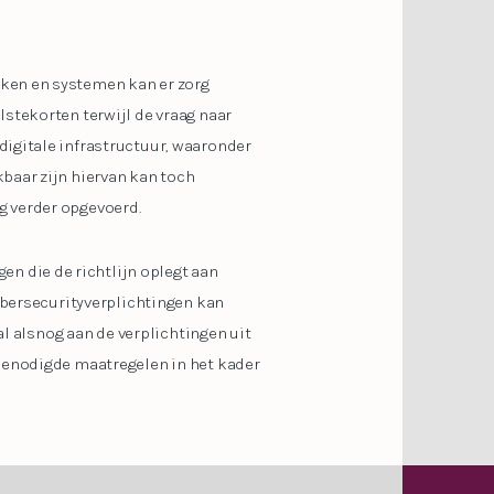
eken en systemen kan er zorg
stekorten terwijl de vraag naar
digitale infrastructuur, waaronder
baar zijn hiervan kan toch
g verder opgevoerd.
 die de richtlijn oplegt aan
cybersecurityverplichtingen kan
al alsnog aan de verplichtingen uit
 benodigde maatregelen in het kader