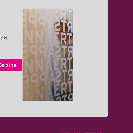
cy en
Sabine