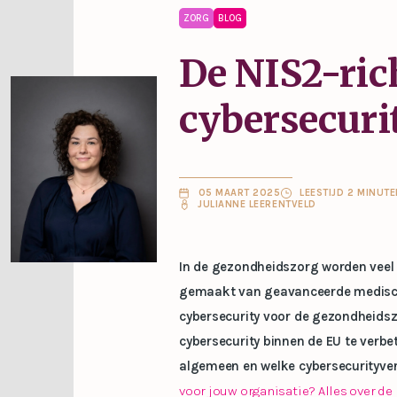
ZORG
BLOG
De NIS2-ric
cybersecuri
05 MAART 2025
LEESTIJD 2 MINUT
JULIANNE LEERENTVELD
In de gezondheidszorg worden veel
gemaakt van geavanceerde medisch
cybersecurity voor de gezondheidszo
cybersecurity binnen de EU te verbet
algemeen en welke cybersecurityverp
voor jouw organisatie? Alles over d