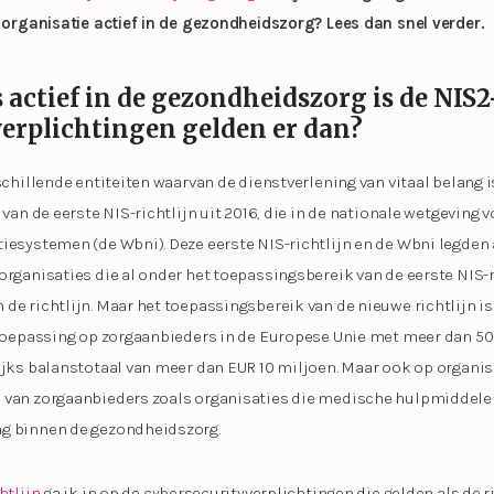
w organisatie actief in de gezondheidszorg? Lees dan snel verder.
 actief in de gezondheidszorg is de NIS2
verplichtingen gelden er dan?
rschillende entiteiten waarvan de dienstverlening van vitaal belang
 van de eerste NIS-richtlijn uit 2016, die in de nationale wetgeving 
iesystemen (de Wbni). Deze eerste NIS-richtlijn en de Wbni legden 
organisaties die al onder het toepassingsbereik van de eerste NIS-ri
e richtlijn. Maar het toepassingsbereik van de nieuwe richtlijn is 
n toepassing op zorgaanbieders in de Europese Unie met meer dan 
ijks balanstotaal van meer dan EUR 10 miljoen. Maar ook op organis
 van zorgaanbieders zoals organisaties die medische hulpmiddelen
ng binnen de gezondheidszorg.
htlijn
ga ik in op de cybersecurityverplichtingen die gelden als de r