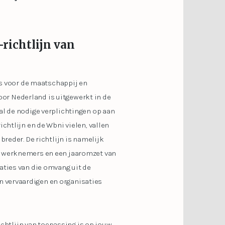
-richtlijn van
 is voor de maatschappij en
voor Nederland is uitgewerkt in de
al de nodige verplichtingen op aan
chtlijn en de Wbni vielen, vallen
breder. De richtlijn is namelijk
50 werknemers en een jaaromzet van
aties van die omvang uit de
 vervaardigen en organisaties
ichtlijn van toepassing is op jouw