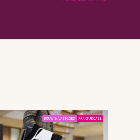
< TERUG NAAR OVERZICHT
BOUW & VASTGOED
PRAKTIJKCASE