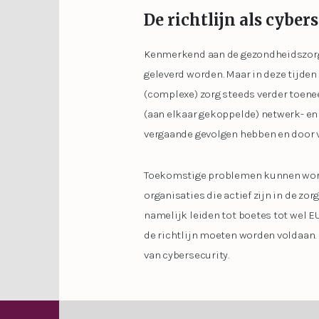
De richtlijn als cyber
Kenmerkend aan de gezondheidszorg i
geleverd worden. Maar in deze tijden
(complexe) zorg steeds verder toene
(aan elkaar gekoppelde) netwerk- en
vergaande gevolgen hebben en door v
Toekomstige problemen kunnen worde
organisaties die actief zijn in de z
namelijk leiden tot boetes tot wel EU
de richtlijn moeten worden voldaan.
van cybersecurity.