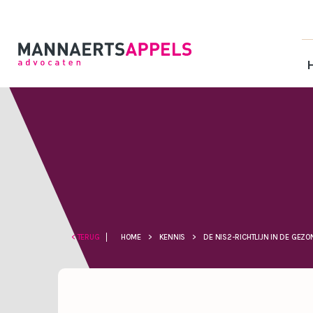
< TERUG
HOME
>
KENNIS
>
DE NIS2-RICHTLIJN IN DE GEZ