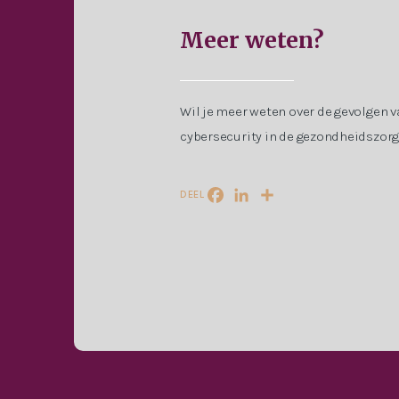
Meer weten?
Wil je meer weten over de gevolgen va
cybersecurity in de gezondheidszorg 
DEEL
Facebook
LinkedIn
Delen