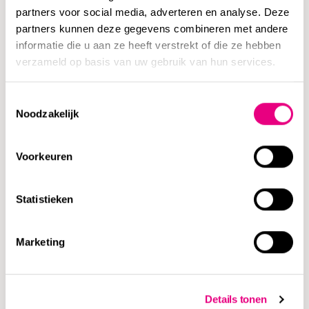
Voorkom dat je in privé aansprakelijk wordt gesteld door
partners voor social media, adverteren en analyse. Deze
jezelf op tijd te informeren. Als het goed gaat met jouw
partners kunnen deze gegevens combineren met andere
informatie die u aan ze heeft verstrekt of die ze hebben
onderneming, maar nog meer als het tegenzit. Daarnaast
verzameld op basis van uw gebruik van hun services.
is het mogelijk dat je zelf gedupeerd bent door
onbehoorlijk bestuur van een ander. Neem daarom de
Toestemmingsselectie
volgende adviezen in acht:
Noodzakelijk
Houd zelf grip en zicht op jouw onderneming.
Voorkeuren
Zorg voor een inzichtelijke administratie en
vertrouw niet blind op het oordeel van anderen.
Statistieken
Laat je adviseren bij impactvolle beslissingen
en bespreek mogelijke consequenties. Zo ben je
in staat om een betere keuze te maken.
Marketing
Motiveer beslissingen, notuleer vergaderingen
en documenteer argumenten voor bepaalde
keuzes. Dit maakt jouw positie sterker bij een
Details tonen