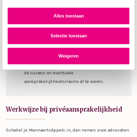
eventuele verdediging.
Kijk kritisch naar het betaalgedrag van de
Alles toestaan
wederpartij als je vermoedt dat deze in zwaar
weer verkeert. Onderneem snel actie als jouw
Selectie toestaan
rekeningen niet worden voldaan om grote
schade te voorkomen.
Vraag om juridisch advies als jouw bedrijf
Weigeren
failliet is gegaan om tegenwicht te bieden aan
de curator en eventuele
aansprakelijkheidsclaims af te weren.
Werkwijze bij privéaansprakelijkheid
Schakel je MannaertsAppels in, dan nemen onze advocaten