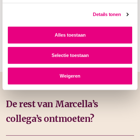
No-nonsense, voor iedereen klaarstaan, accuraat werken:
Details tonen
Marcella heeft het allemaal te danken aan haar Italiaanse
roots. “Mensen weten wat ze aan mij hebben en dat ik me
niet gek laat maken. ” Dit waarderen collega’s van
Alles toestaan
MannaertsAppels. Die weten waar ze aan toe zijn en hoeven
nooit lang te wachten tot het werk is afgerond.
Selectie toestaan
Weigeren
De rest van Marcella’s
collega’s ontmoeten?