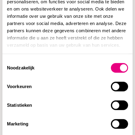
personaliseren, om functies voor social media te bieden
advocaten te hulp met het uitwerken van dictaten,
en om ons websiteverkeer te analyseren. Ook delen we
beantwoordt mails, en buigt zich over de post. Daarnaast
informatie over uw gebruik van onze site met onze
wikkelt ze faillissementen af, in samenwerking met de
partners voor social media, adverteren en analyse. Deze
partners kunnen deze gegevens combineren met andere
curatoren en advocaten. Ze tikt conceptverslagen, schrijft
informatie die u aan ze heeft verstrekt of die ze hebben
crediteuren aan, verzorgt diverse administratieve
verzameld op basis van uw gebruik van hun services.
onderdelen van het faillissement – en meer. “De leukste
zaken zijn die waarover ik mijn brein moet breken.”
Toestemmingsselectie
Noodzakelijk
Werkt al meer dan zeventien jaar bij MannaertsAppels.
Voorkeuren
Is een echte wereldreiziger en heeft al menig continent
gezien.
Statistieken
Italiaanse roots
Marketing