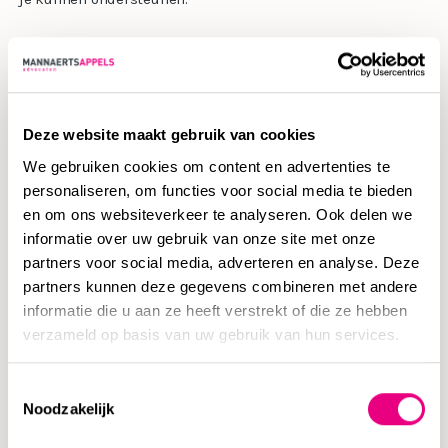
Wat wij onder andere voor je kunnen betekenen;
Begeleiding van je vergunningsaanvraag of bezwaar
maken tegen een verleende
vergunning
.
Deze website maakt gebruik van cookies
Adviseren van zowel de huurder als de verhuurder
We gebruiken cookies om content en advertenties te
met betrekking tot de
huur- en
personaliseren, om functies voor social media te bieden
verhuurovereenkomst
, huurrecht en bijstaan in geval
en om ons websiteverkeer te analyseren. Ook delen we
van geschillen.
informatie over uw gebruik van onze site met onze
Adviseren van woningcorporaties in hun
partners voor social media, adverteren en analyse. Deze
samenwerking en bij geschillen met huurders, de
partners kunnen deze gegevens combineren met andere
gemeente en omwonenden.
informatie die u aan ze heeft verstrekt of die ze hebben
verzameld op basis van uw gebruik van hun services.
Advies over de juiste invulling van huurcontracten en
ondersteuning in geval van geschillen.
Toestemmingsselectie
Opstellen van een goede koopovereenkomst die
Noodzakelijk
aansluit bij de wensen van alle betrokken partijen.