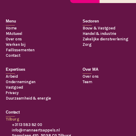
Menu
Sectoren
Home
Bouw & Vastgoed
MActueel
Handel & industrie
Over ons
Zakelijke dienstverlening
Werken bij
Zorg
Faillissementen
Contact
Expertises
Over MA
Arbeid
Over ons
Ondernemingen
Team
Vastgoed
Privacy
Duurzaamheid & energie
Contact
Tilburg
+31 13 583 82 00
info@mannaertsappels.nl
Spoorlaan 410, 5038 CG Tilburg