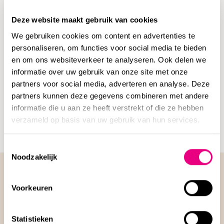
dient de energiecomponent (alsnog) te worden voldaan.
Deze website maakt gebruik van cookies
Daarmee ontstaat duidelijkheid voor de bewoners binnen
de wijk en wordt het collectieve geschil doorbroken.
We gebruiken cookies om content en advertenties te
personaliseren, om functies voor social media te bieden
Deze zaak laat zien dat tijdig strategisch adviseren,
en om ons websiteverkeer te analyseren. Ook delen we
gecombineerd met het durven nemen van een principiële
informatie over uw gebruik van onze site met onze
stap via een proefprocedure, kan leiden tot een structurele
partners voor social media, adverteren en analyse. Deze
oplossing binnen de wijk.
partners kunnen deze gegevens combineren met andere
informatie die u aan ze heeft verstrekt of die ze hebben
verzameld op basis van uw gebruik van hun services.
Toestemmingsselectie
Noodzakelijk
Voorkeuren
Sparren met een
Statistieken