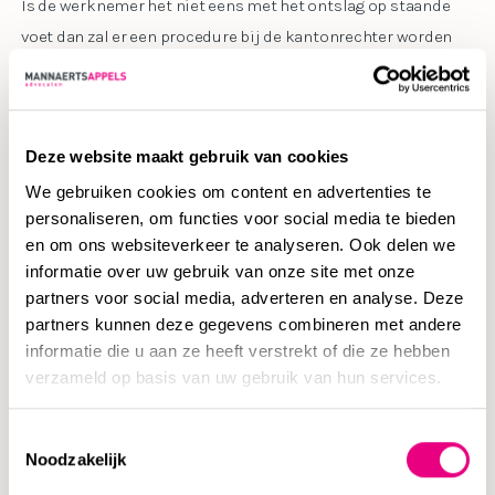
Is de werknemer het niet eens met het ontslag op staande
voet dan zal er een procedure bij de kantonrechter worden
gestart door de werknemer. Dan zal de kantonrechter zoal
beoordelen wat de aanleiding is voor het ontslag op staande
voet en of dat ontslag ook terecht gegeven is. De ontslagbrief
Deze website maakt gebruik van cookies
is dan zeer belangrijk. Ook zal van belang zijn hoe je als
werkgever met de privacy van de werknemer bent omgegaan.
We gebruiken cookies om content en advertenties te
personaliseren, om functies voor social media te bieden
Hoewel arbeidsrechters de waarheidsvinding over het
en om ons websiteverkeer te analyseren. Ook delen we
algemeen het zwaarst laten doorwegen, zien we steeds vaker
informatie over uw gebruik van onze site met onze
dat het niet goed omgaan met de privacy wél wordt
partners voor social media, adverteren en analyse. Deze
meegenomen bij het vaststellen van de hoogte van een
partners kunnen deze gegevens combineren met andere
eventuele vergoeding aan de werknemer.
informatie die u aan ze heeft verstrekt of die ze hebben
verzameld op basis van uw gebruik van hun services.
ADVIES
Toestemmingsselectie
Noodzakelijk
Het snuffelen in e-mails of telefoon van een werknemer is in