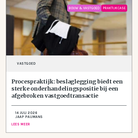
BOUW & VASTGOED
PRAKTIJKCASE
VASTGOED
Procespraktijk: beslaglegging biedt een
sterke onderhandelingspositie bij een
afgebroken vastgoedtransactie
14 JULI 2026
JAAP PAIJMANS
LEES MEER