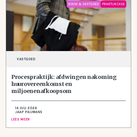
BOUW & VASTGOED
PRAKTIJKCASE
VASTGOED
Procespraktijk: afdwingen nakoming
huurovereenkomst en
miljoenenafkoopsom
14 JULI 2026
JAAP PAIJMANS
LEES MEER