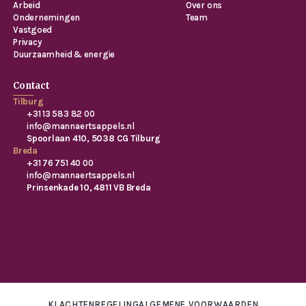
Arbeid
Over ons
Ondernemingen
Team
Vastgoed
Privacy
Duurzaamheid & energie
Contact
Tilburg
+31 13 583 82 00
info@mannaertsappels.nl
Spoorlaan 410, 5038 CG Tilburg
Breda
+31 76 751 40 00
info@mannaertsappels.nl
Prinsenkade 10, 4811 VB Breda
KLACHTENREGELING
ALGEMENE VOORWAARDEN