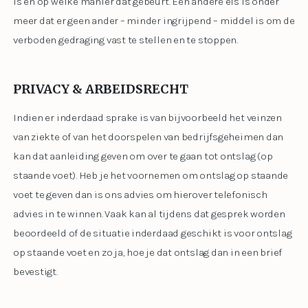
is en op welke manier dat gebeurt. Een andere eis is onder
meer dat er geen ander – minder ingrijpend – middel is om de
verboden gedraging vast te stellen en te stoppen.
PRIVACY & ARBEIDSRECHT
Indien er inderdaad sprake is van bijvoorbeeld het veinzen
van ziekte of van het doorspelen van bedrijfsgeheimen dan
kan dat aanleiding geven om over te gaan tot ontslag (op
staande voet). Heb je het voornemen om ontslag op staande
voet te geven dan is ons advies om hierover telefonisch
advies in te winnen. Vaak kan al tijdens dat gesprek worden
beoordeeld of de situatie inderdaad geschikt is voor ontslag
op staande voet en zo ja, hoe je dat ontslag dan in een brief
bevestigt.