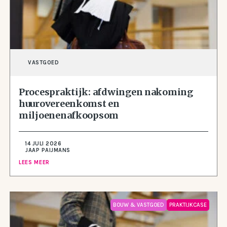
VASTGOED
Procespraktijk: afdwingen nakoming
huurovereenkomst en
miljoenenafkoopsom
14 JULI 2026
JAAP PAIJMANS
LEES MEER
BOUW & VASTGOED
PRAKTIJKCASE