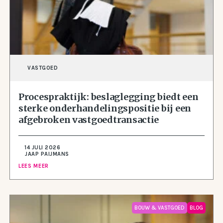
VASTGOED
Procespraktijk: beslaglegging biedt een
sterke onderhandelingspositie bij een
afgebroken vastgoedtransactie
14 JULI 2026
JAAP PAIJMANS
LEES MEER
BOUW & VASTGOED
BLOG