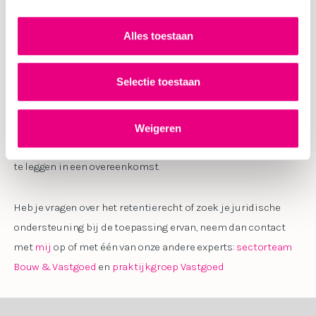
Conclusie
Alles toestaan
Het retentierecht biedt belangrijke bescherming voor
Selectie toestaan
aannemers binnen de Bouw- en Vastgoedsector. Het stelt hen
in staat om hun werk betaald te krijgen voordat zij een
bouwproject vrijgeven. Bovendien is het van belang om een
Weigeren
eventuele uitsluiting van het retentierecht nauwkeurig vast
te leggen in een overeenkomst.
Heb je vragen over het retentierecht of zoek je juridische
ondersteuning bij de toepassing ervan, neem dan contact
met
mij
op of met één van onze andere experts:
sectorteam
Bouw & Vastgoed
en
praktijkgroep Vastgoed