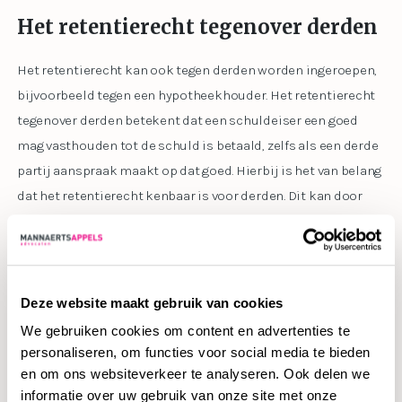
Het retentierecht tegenover derden
Het retentierecht kan ook tegen derden worden ingeroepen,
bijvoorbeeld tegen een hypotheekhouder. Het retentierecht
tegenover derden betekent dat een schuldeiser een goed
mag vasthouden tot de schuld is betaald, zelfs als een derde
partij aanspraak maakt op dat goed. Hierbij is het van belang
dat het retentierecht kenbaar is voor derden. Dit kan door
middel van fysieke barrières en duidelijke signalen. In de
rechtspraak wordt benadrukt dat een bordje met ‘verboden
toegang’ van groot belang is om de feitelijke macht duidelijk
te maken. Zonder duidelijke signalen kan het retentierecht
Deze website maakt gebruik van cookies
niet tegen derden worden ingeroepen. Ook is het mogelijk
We gebruiken cookies om content en advertenties te
om de uitoefening van het retentierecht in het
Kadaster
in te
personaliseren, om functies voor social media te bieden
schrijven.
en om ons websiteverkeer te analyseren. Ook delen we
informatie over uw gebruik van onze site met onze