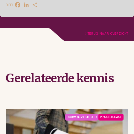
DEEL
Facebook
LinkedIn
Delen
< TERUG NAAR OVERZICHT
Gerelateerde kennis
BOUW & VASTGOED
PRAKTIJKCASE