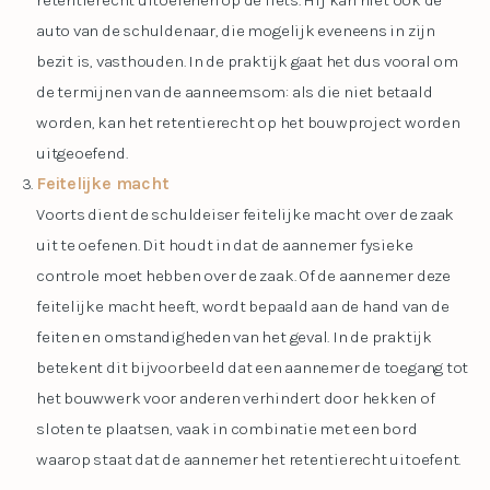
retentierecht uitoefenen op de fiets. Hij kan niet ook de
auto van de schuldenaar, die mogelijk eveneens in zijn
bezit is, vasthouden. In de praktijk gaat het dus vooral om
de termijnen van de aanneemsom: als die niet betaald
worden, kan het retentierecht op het bouwproject worden
uitgeoefend.
Feitelijke macht
Voorts dient de schuldeiser feitelijke macht over de zaak
uit te oefenen. Dit houdt in dat de aannemer fysieke
controle moet hebben over de zaak. Of de aannemer deze
feitelijke macht heeft, wordt bepaald aan de hand van de
feiten en omstandigheden van het geval. In de praktijk
betekent dit bijvoorbeeld dat een aannemer de toegang tot
het bouwwerk voor anderen verhindert door hekken of
sloten te plaatsen, vaak in combinatie met een bord
waarop staat dat de aannemer het retentierecht uitoefent.