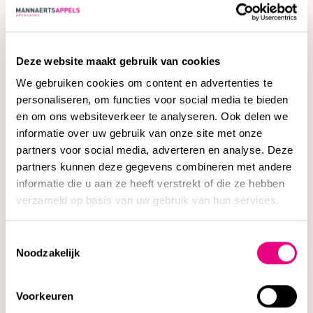
Belangenafweging
Deze website maakt gebruik van cookies
Als u van mening bent dat camerabewaking noodzakelijk is
We gebruiken cookies om content en advertenties te
om de gerechtvaardigde belangen van uw
personaliseren, om functies voor social media te bieden
en om ons websiteverkeer te analyseren. Ook delen we
onderneming/instelling te beschermen, dan mag
informatie over uw gebruik van onze site met onze
camerabewaking alleen in gebruik worden genomen indien
partners voor social media, adverteren en analyse. Deze
de belangen of de grondrechten en fundamentele vrijheden
partners kunnen deze gegevens combineren met andere
van de betrokkene niet zwaarder wegen dan de
informatie die u aan ze heeft verstrekt of die ze hebben
gerechtvaardigde belangen van de
verzameld op basis van uw gebruik van hun services.
verwerkingsverantwoordelijke. Over deze belangenafweging
dient goed te worden nagedacht. Uiteraard kunnen wij
Toestemmingsselectie
Noodzakelijk
daarbij van dienst zijn.
Gegevensbeschermingseffectbeoordeling
Voorkeuren