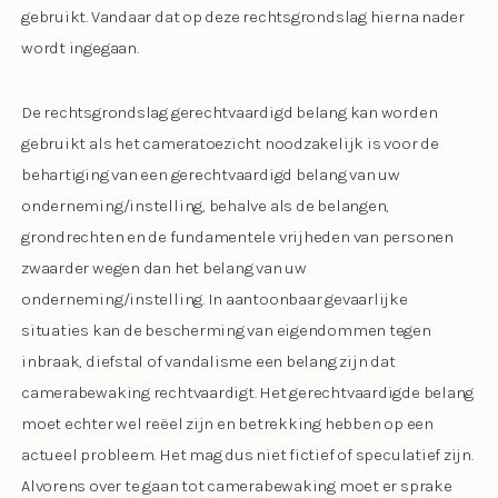
gebruikt. Vandaar dat op deze rechtsgrondslag hierna nader
wordt ingegaan.
De rechtsgrondslag gerechtvaardigd belang kan worden
gebruikt als het cameratoezicht noodzakelijk is voor de
behartiging van een gerechtvaardigd belang van uw
onderneming/instelling, behalve als de belangen,
grondrechten en de fundamentele vrijheden van personen
zwaarder wegen dan het belang van uw
onderneming/instelling. In aantoonbaar gevaarlijke
situaties kan de bescherming van eigendommen tegen
inbraak, diefstal of vandalisme een belang zijn dat
camerabewaking rechtvaardigt. Het gerechtvaardigde belang
moet echter wel reëel zijn en betrekking hebben op een
actueel probleem. Het mag dus niet fictief of speculatief zijn.
Alvorens over te gaan tot camerabewaking moet er sprake