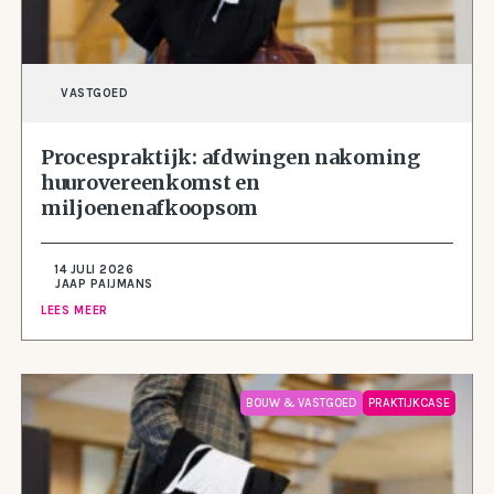
VASTGOED
Procespraktijk: afdwingen nakoming
huurovereenkomst en
miljoenenafkoopsom
14 JULI 2026
JAAP PAIJMANS
LEES MEER
BOUW & VASTGOED
PRAKTIJKCASE