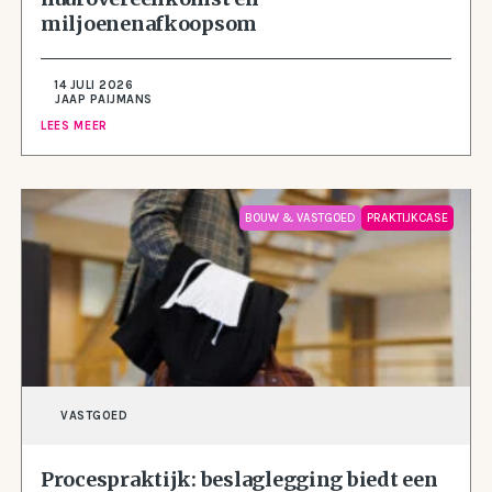
miljoenenafkoopsom
14 JULI 2026
JAAP PAIJMANS
LEES MEER
BOUW & VASTGOED
PRAKTIJKCASE
VASTGOED
Procespraktijk: beslaglegging biedt een