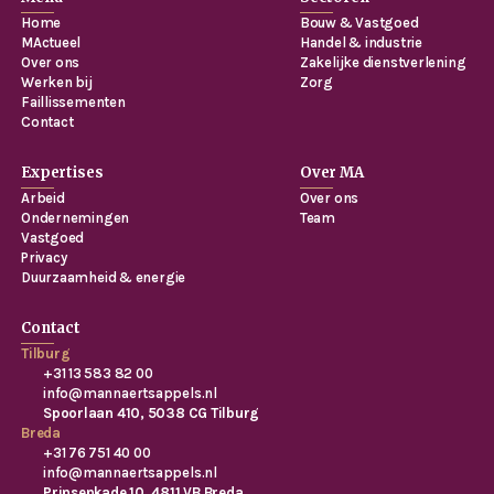
Home
Bouw & Vastgoed
MActueel
Handel & industrie
Over ons
Zakelijke dienstverlening
Werken bij
Zorg
Faillissementen
Contact
Expertises
Over MA
Arbeid
Over ons
Ondernemingen
Team
Vastgoed
Privacy
Duurzaamheid & energie
Contact
Tilburg
+31 13 583 82 00
info@mannaertsappels.nl
Spoorlaan 410, 5038 CG Tilburg
Breda
+31 76 751 40 00
info@mannaertsappels.nl
Prinsenkade 10, 4811 VB Breda