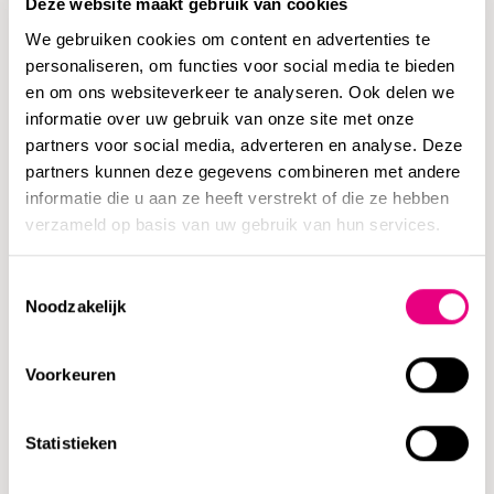
Deze website maakt gebruik van cookies
uitnodigen voor de door jou georganiseerde kerstborrel of
We gebruiken cookies om content en advertenties te
nieuwjaarsreceptie. Persoonsgegevens mag je echter niet
personaliseren, om functies voor social media te bieden
oneindig bewaren. Zorg er dus voor dat je termijnen hanteert
en om ons websiteverkeer te analyseren. Ook delen we
voor het bewaren (en dus ook wissen) van de in het kader van
informatie over uw gebruik van onze site met onze
het organiseren van de barbecue verzamelde
partners voor social media, adverteren en analyse. Deze
beginsel van
persoonsgegevens. De AVG kent namelijk het
partners kunnen deze gegevens combineren met andere
opslagbeperking
informatie die u aan ze heeft verstrekt of die ze hebben
(art. 4 lid 1 onder e AVG): persoonsgegevens
verzameld op basis van uw gebruik van hun services.
moeten niet langer worden bewaard dan dat voor de
doeleinde waarvoor de persoonsgegevens worden verwerkt,
Toestemmingsselectie
noodzakelijk is. Voor het nadien sturen van een bedank e-
Noodzakelijk
mail is mogelijk het bewaren van een naam en een e-
mailadres noodzakelijk. Het bewaren van iemands
Voorkeuren
dieetwensen echter niet.
Statistieken
Houdt jouw organisatie bij het organiseren van een
bedrijfsactiviteit al rekening met het bovenstaande? Heel