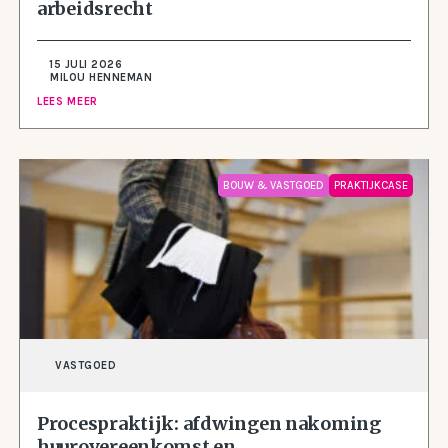
arbeidsrecht
15 JULI 2026
MILOU HENNEMAN
LEES MEER
BOUW & VASTGOED
PRAKTIJKCASE
VASTGOED
Procespraktijk: afdwingen nakoming
huurovereenkomst en