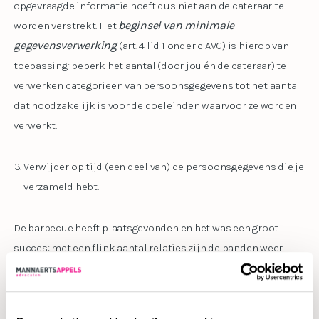
opgevraagde informatie hoeft dus niet aan de cateraar te
beginsel van minimale
worden verstrekt. Het
gegevensverwerking
(art. 4 lid 1 onder c AVG) is hierop van
toepassing: beperk het aantal (door jou én de cateraar) te
verwerken categorieën van persoonsgegevens tot het aantal
dat noodzakelijk is voor de doeleinden waarvoor ze worden
verwerkt.
Verwijder op tijd (een deel van) de persoonsgegevens die je
verzameld hebt.
De barbecue heeft plaatsgevonden en het was een groot
succes: met een flink aantal relaties zijn de banden weer
aangehaald. Misschien wil je de aanwezige relaties nog een e-
mail sturen waarin ze bedankt worden voor hun
aanwezigheid. Of wil je de aanwezigen bij de barbecue ook