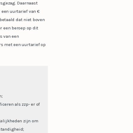
ersgezag. Daarnaast
een uurtarief van €
 betaald dat niet boven
r een beroep op dit
s van een
s met een uurtarief op
n;
iceren als zzp- er of
gelijkheden zijn om
standigheid;