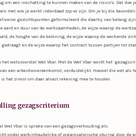
ng om een inschatting te kunnen maken van de risico’s. Dat doe j
-ers met wie je werkt inderdaad zzp-er zijn. Om je bij die beoordel
eliveroo gezichtspunten geformuleerd die daarbij van belang zijn
de aard en duur van de werkzaamheden, de wijze waarop de werk
ald, de hoogte van de beloning, de wijze waarop de werkende zic
 gedraagt en de wijze waarop het contract tussen partijen tot st
p het wetsvoorstel Wet Vbar. Met de Wet Vbar wordt het ‘gezagscri
van een arbeidsovereenkomst, verduidelijkt. Hoewel die wet als he
 is het zinvol om daar alvast rekening mee te houden.
ulling gezagscriterium
el Wet Vbar is sprake van een gezagsverhouding als:
richt onder werkinhoudelijke of organisatorische sturing door de 