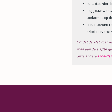
Lukt dat niet,
Leg jouw werkw
toekomst op de
Houd tevens r
arbeidsoveree
Omdat de Wet Vbar waar
mee aan de slag te ga
onze andere
arbeids