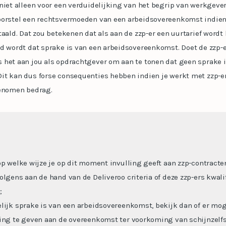
 niet alleen voor een verduidelijking van het begrip van werkgev
oorstel een rechtsvermoeden van een arbeidsovereenkomst indien 
taald. Dat zou betekenen dat als aan de zzp-er een uurtarief wordt
d wordt dat sprake is van een arbeidsovereenkomst. Doet de zzp-e
 het aan jou als opdrachtgever om aan te tonen dat geen sprake i
it kan dus forse consequenties hebben indien je werkt met zzp-er
genomen bedrag.
op welke wijze je op dit moment invulling geeft aan zzp-contracte
lgens aan de hand van de Deliveroo criteria of deze zzp-ers kwalif
;
lijk sprake is van een arbeidsovereenkomst, bekijk dan of er mo
ing te geven aan de overeenkomst ter voorkoming van schijnzelf