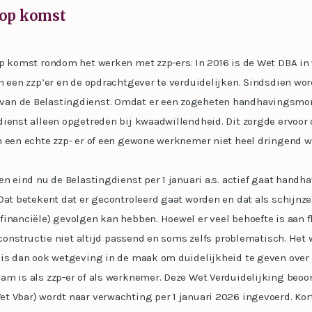
 op komst
op komst rondom het werken met zzp-ers. In 2016 is de Wet DBA i
n een zzp’er en de opdrachtgever te verduidelijken. Sindsdien wo
an de Belastingdienst. Omdat er een zogeheten handhavingsmor
ienst alleen opgetreden bij kwaadwillendheid. Dit zorgde ervoor 
n een echte zzp- er of een gewone werknemer niet heel dringend w
en eind nu de Belastingdienst per 1 januari a.s. actief gaat handh
Dat betekent dat er gecontroleerd gaat worden en dat als schijnz
inanciële) gevolgen kan hebben. Hoewel er veel behoefte is aan fl
p-constructie niet altijd passend en soms zelfs problematisch. Het
 is dan ook wetgeving in de maak om duidelijkheid te geven over
m is als zzp-er of als werknemer. Deze Wet Verduidelijking beoor
t Vbar) wordt naar verwachting per 1 januari 2026 ingevoerd. Ko