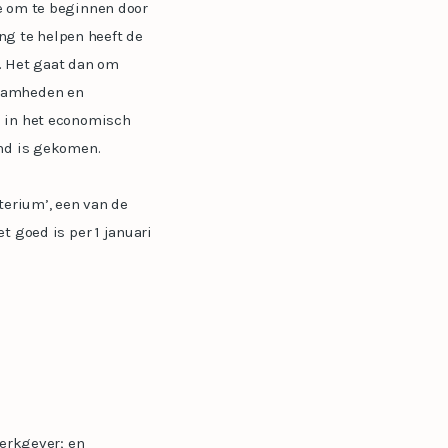
e om te beginnen door
ing te helpen heeft de
. Het gaat dan om
zaamheden en
h in het economisch
and is gekomen.
terium’, een van de
t goed is per 1 januari
werkgever; en