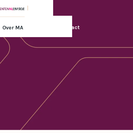
MENTEN
NL
EN
FR
DE
Contact
Over MA