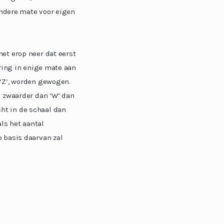
indere mate voor eigen
et erop neer dat eerst
uring in enige mate aan
 ‘Z’, worden gewogen.
t zwaarder dan ‘W’ dan
ht in de schaal dan
ls het aantal
 basis daarvan zal