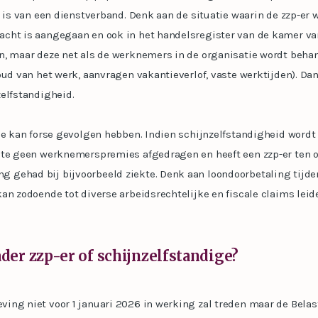
e is van een dienstverband. Denk aan de situatie waarin de zzp-er 
cht is aangegaan en ook in het handelsregister van de kamer va
n, maar deze net als de werknemers in de organisatie wordt beha
oud van het werk, aanvragen vakantieverlof, vaste werktijden). Da
elfstandigheid.
ie kan forse gevolgen hebben. Indien schijnzelfstandigheid wordt
hte geen werknemerspremies afgedragen en heeft een zzp-er ten 
gehad bij bijvoorbeeld ziekte. Denk aan loondoorbetaling tijden
an zodoende tot diverse arbeidsrechtelijke en fiscale claims leid
er zzp-er of schijnzelfstandige?
ing niet voor 1 januari 2026 in werking zal treden maar de Belas