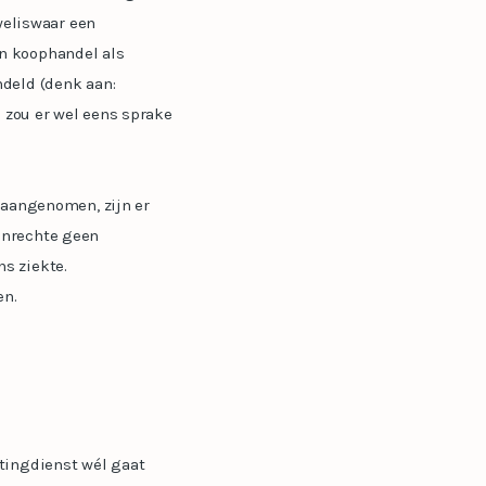
weliswaar een
n koophandel als
ndeld (denk aan:
n zou er wel eens sprake
 aangenomen, zijn er
onrechte geen
s ziekte.
en.
tingdienst wél gaat