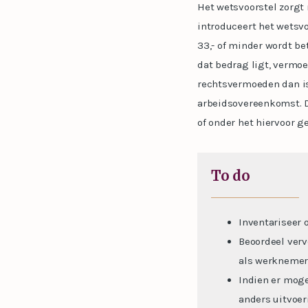
Het wetsvoorstel zorgt
introduceert het wetsv
33,- of minder wordt be
dat bedrag ligt, vermoe
rechtsvermoeden dan is
arbeidsovereenkomst. D
of onder het hiervoor 
To do
Inventariseer 
Beoordeel vervo
als werknemer
Indien er moge
anders uitvoer