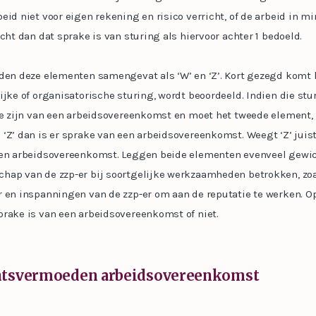
eid niet voor eigen rekening en risico verricht, of de arbeid in m
cht dan dat sprake is van sturing als hiervoor achter 1 bedoeld.
den deze elementen samengevat als ‘W’ en ‘Z’. Kort gezegd komt h
ijke of organisatorische sturing, wordt beoordeeld. Indien die st
ake zijn van een arbeidsovereenkomst en moet het tweede element,
‘Z’ dan is er sprake van een arbeidsovereenkomst. Weegt ‘Z’ juis
een arbeidsovereenkomst. Leggen beide elementen evenveel gewic
hap van de zzp-er bij soortgelijke werkzaamheden betrokken, zoa
 en inspanningen van de zzp-er om aan de reputatie te werken. Op
prake is van een arbeidsovereenkomst of niet.
htsvermoeden arbeidsovereenkomst