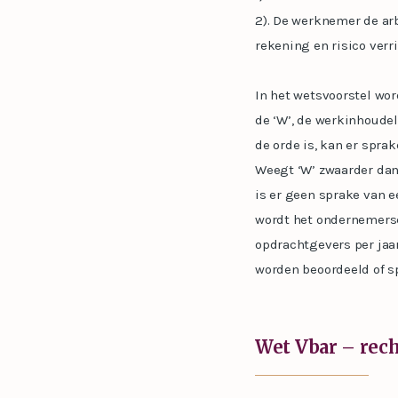
2). De werknemer de arb
rekening en risico verri
In het wetsvoorstel wor
de ‘W’, de werkinhoudel
de orde is, kan er spr
Weegt ‘W’ zwaarder dan 
is er geen sprake van 
wordt het ondernemersc
opdrachtgevers per jaar
worden beoordeeld of s
Wet Vbar – rec