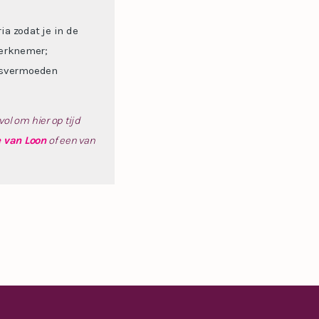
a zodat je in de
werknemer;
tsvermoeden
ol om hier op tijd
 van Loon
of een van