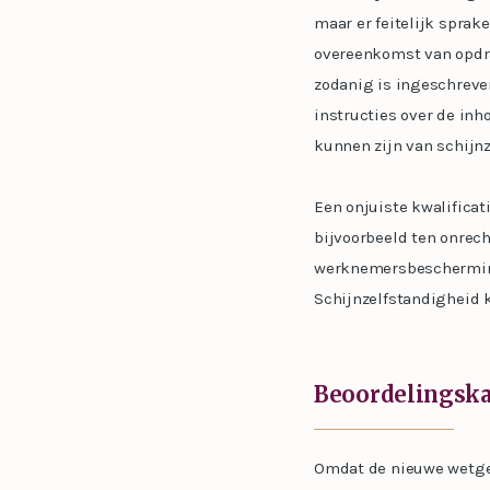
maar er feitelijk sprak
overeenkomst van opdra
zodanig is ingeschreve
instructies over de inh
kunnen zijn van schijnz
Een onjuiste kwalificat
bijvoorbeeld ten onrec
werknemersbescherming 
Schijnzelfstandigheid k
Beoordelingskad
Omdat de nieuwe wetgev