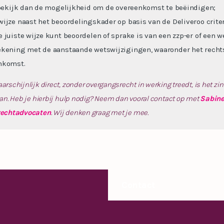
 bekijk dan de mogelijkheid om de overeenkomst te beëindigen;
ijze naast het beoordelingskader op basis van de Deliveroo criteri
 juiste wijze kunt beoordelen of sprake is van een zzp-er of een 
ekening met de aanstaande wetswijzigingen, waaronder het rech
nkomst.
schijnlijk direct, zonder overgangsrecht in werking treedt, is het zinv
an. Heb je hierbij hulp nodig? Neem dan vooral contact op met
Sabine
rechtadvocaten
. Wij denken graag met je mee.
Contact