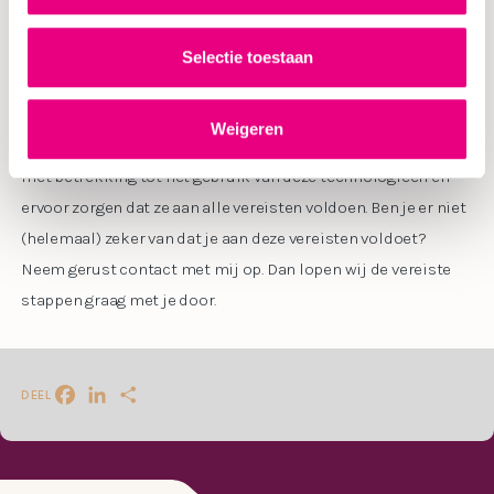
Het aanvullende toezicht op cookies en online tracking door
Selectie toestaan
de AP is een belangrijke stap in de goede richting voor de
bescherming van privacy online. Organisaties moeten zich
Weigeren
hierdoor nóg bewuster zijn van de regels en voorschriften
met betrekking tot het gebruik van deze technologieën en
ervoor zorgen dat ze aan alle vereisten voldoen. Ben je er niet
(helemaal) zeker van dat je aan deze vereisten voldoet?
Neem gerust contact met mij op. Dan lopen wij de vereiste
stappen graag met je door.
DEEL
Facebook
LinkedIn
Delen