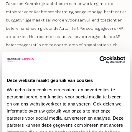
Zaken en Koninkrijksrelaties in samenwerking met de
minister voor Rechtsbescherming aangekondigd heeft dat er
budget vrijgemaakt zal worden voor aanvullend toezicht en
betere handhaving door de Autoriteit Persoonsgegevens (AP)
op cookies. Het recente besluit zal ervoor zorgen dat de AP
beter toegerust is om te controleren of organisaties zich
houden aan de bestaande regels en voorschriften met
betrekking tot cookies en online tracking. Dit betekent dat
ondernemingen en organisaties ervoor moeten zorgen dat zij
de huidige wet- en regelgeving goed naleven en de privacy van
Deze website maakt gebruik van cookies
gebruikers respecteren. Het besluit stelt de AP in staat om
We gebruiken cookies om content en advertenties te
overtreders aan te pakken en passende boetes op te leggen
personaliseren, om functies voor social media te bieden
aan diegenen die de regels overtreden. Het is van groot
en om ons websiteverkeer te analyseren. Ook delen we
belang dat jouw organisatie de wet- en regelgeving strikt
informatie over uw gebruik van onze site met onze
partners voor social media, adverteren en analyse. Deze
naleeft, want de boetes voor het gebruik van cookies in strijd
partners kunnen deze gegevens combineren met andere
met deze wet- en regelgeving lopen hoog op.