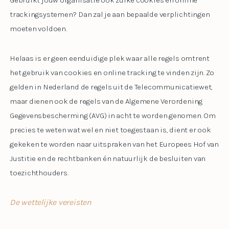
Gebruikt jouw organisatie ook zulke cookies en online
trackingsystemen? Dan zal je aan bepaalde verplichtingen
moeten voldoen.
Helaas is er geen eenduidige plek waar alle regels omtrent
het gebruik van cookies en online tracking te vinden zijn. Zo
gelden in Nederland de regels uit de Telecommunicatiewet,
maar dienen ook de regels van de Algemene Verordening
Gegevensbescherming (AVG) in acht te worden genomen. Om
precies te weten wat wel en niet toegestaan is, dient er ook
gekeken te worden naar uitspraken van het Europees Hof van
Justitie en de rechtbanken én natuurlijk de besluiten van
toezichthouders.
De wettelijke vereisten