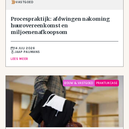
VASTGOED
Procespraktijk: afdwingen nakoming
huurovereenkomst en
miljoenenafkoopsom
14 JULI 2026
JAAP PAIJMANS
LEES MEER
BOUW & VASTGOED
PRAKTIJKCASE