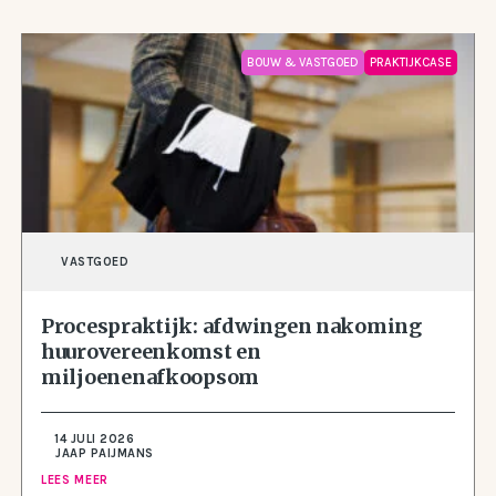
BOUW & VASTGOED
PRAKTIJKCASE
VASTGOED
Procespraktijk: afdwingen nakoming
huurovereenkomst en
miljoenenafkoopsom
14 JULI 2026
JAAP PAIJMANS
LEES MEER