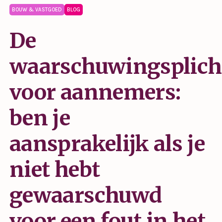
BOUW & VASTGOED
BLOG
De
waarschuwingsplich
voor aannemers:
ben je
aansprakelijk als je
niet hebt
gewaarschuwd
voor een fout in het