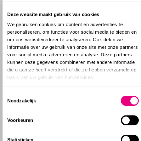
Deze website maakt gebruik van cookies
We gebruiken cookies om content en advertenties te
personaliseren, om functies voor social media te bieden en
om ons websiteverkeer te analyseren. Ook delen we
informatie over uw gebruik van onze site met onze partners
voor social media, adverteren en analyse. Deze partners
kunnen deze gegevens combineren met andere informatie
die u aan ze heeft verstrekt of die ze hebben verzameld op
basis van uw gebruik van hun services.
Meer informatie
Toestemmingsselectie
Noodzakelijk
De
sectie Vastgoed
van MannaertsAppels Advocaten
Voorkeuren
adviseert en procedeert in uiteenlopende
vastgoedgerelateerde vraagstukken. Heeft u naar aanleiding
Statistieken