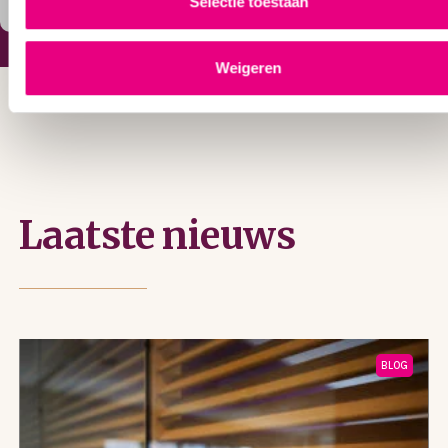
Selectie toestaan
Facebook
LinkedIn
Delen
Weigeren
< TERUG NAAR OVERZICHT
Laatste nieuws
BLOG