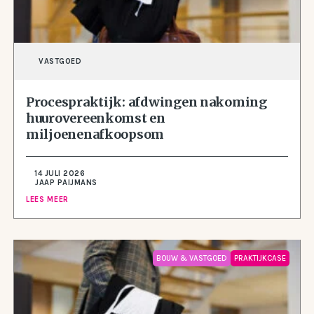
VASTGOED
Procespraktijk: afdwingen nakoming
huurovereenkomst en
miljoenenafkoopsom
14 JULI 2026
JAAP PAIJMANS
LEES MEER
BOUW & VASTGOED
PRAKTIJKCASE