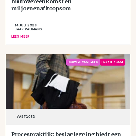
huurovereenkomst en
miljoenenafkoopsom
14 JULI 2026
JAAP PAIJMANS
LEES MEER
BOUW & VASTGOED
PRAKTIJKCASE
VASTGOED
Procespraktijk: beslaglegging biedt een