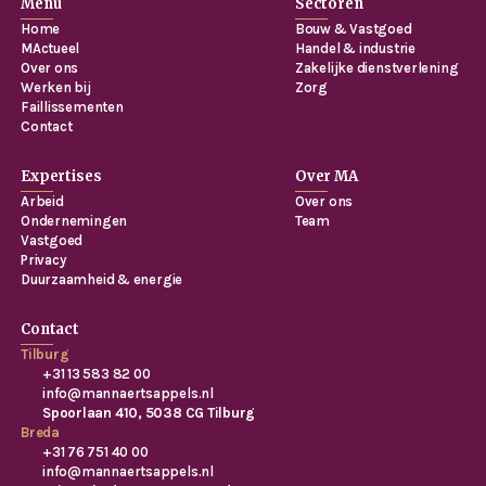
Menu
Sectoren
Home
Bouw & Vastgoed
MActueel
Handel & industrie
Over ons
Zakelijke dienstverlening
Werken bij
Zorg
Faillissementen
Contact
Expertises
Over MA
Arbeid
Over ons
Ondernemingen
Team
Vastgoed
Privacy
Duurzaamheid & energie
Contact
Tilburg
+31 13 583 82 00
info@mannaertsappels.nl
Spoorlaan 410, 5038 CG Tilburg
Breda
+31 76 751 40 00
info@mannaertsappels.nl