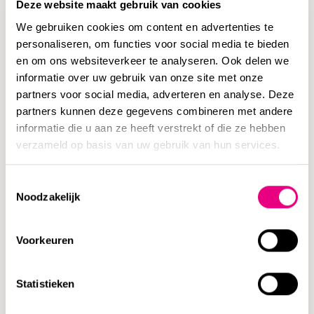
Deze website maakt gebruik van cookies
van een geschil tussen hoofdaannemer en onderaannemer.
We gebruiken cookies om content en advertenties te
Er zijn echter uitzonderingen, zoals België en Frankrijk, waar
personaliseren, om functies voor social media te bieden
wettelijke bepalingen soms directe acties of betalingen aan
en om ons websiteverkeer te analyseren. Ook delen we
onderaannemers mogelijk maken.
informatie over uw gebruik van onze site met onze
partners voor social media, adverteren en analyse. Deze
Het is daarom van belang om duidelijke afspraken te maken
partners kunnen deze gegevens combineren met andere
over geschillenbeslechting in back-to-back contracten. In
informatie die u aan ze heeft verstrekt of die ze hebben
verzameld op basis van uw gebruik van hun services.
Nederland bijvoorbeeld kunnen onduidelijke verwijzingen
naar arbitrageclausules in het hoofdcontract leiden tot
Toestemmingsselectie
conflicten over welke instantie bevoegd is om een geschil te
Noodzakelijk
behandelen.
Voorkeuren
Praktische aanbevelingen
Om back-to-back contracten effectief toe te passen, zijn
Statistieken
enkele praktische aanbevelingen essentieel: