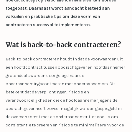
hoe dit concept op verschillende manieren kan worden
toegepast. Daarnaast wordt aandacht besteed aan
valkuilen en praktische tips om deze vorm van
contracteren succesvol te implementeren.
Wat is back-to-back contracteren?
Back-to-back contracteren houdt in dat de voorwaarden uit
een hoofdcontract tussen opdrachtgever en hoofdaannemer
grotendeels worden doorgelegd naar de
onderaannemingscontracten met onderaannemers. Dit
betekent dat de verplichtingen, risico’s en
verantwoordelijkheden die de hoofdaannemer jegens de
opdrachtgever heeft, zoveel mogelijk worden gespiegeld in
de overeenkomst met de onderaannemer. Het doel is om
consistentie te creëren en risico’s te minimaliseren voor de