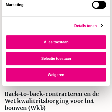
Marketing
Zorg voor expliciete afspraken over aansprakelijkheid,
betalingsvoorwaarden en boetebedingen.
Vermijd vage of impliciete verwijzingen naar
Details tonen
hoofdcontractvoorwaarden; wees specifiek.
Gebruik standaardcontracten waar mogelijk, maar pas
Alles toestaan
deze aan op projectniveau.
Besteed aandacht aan consistentie in tijdschema’s,
Selectie toestaan
kwaliteitsnormen en verzekeringsdekking.
Houd rekening met nationale verschillen in wetgeving
rondom onderwerpen zoals pay-when-paid clausules of
Weigeren
directe betalingen.
Back-to-back-contracteren en de
Wet kwaliteitsborging voor het
bouwen (Wkb)