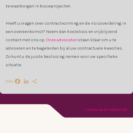
te waarborgen in bouwprojecten.
Heeft u vragen over contractvorming en de risicoverdeling in
een overeenkomst? Neem dan kosteloos en vrijblijvend
contact met ons op.
Onze advocaten
staan klaar om u te
adviseren en te begeleiden bij al uw contractuele kwesties.
Zo kunt u de juiste beslissing nemen voor uw specifieke
situatie.
DEEL
Facebook
LinkedIn
Delen
< TERUG NAAR OVERZICHT