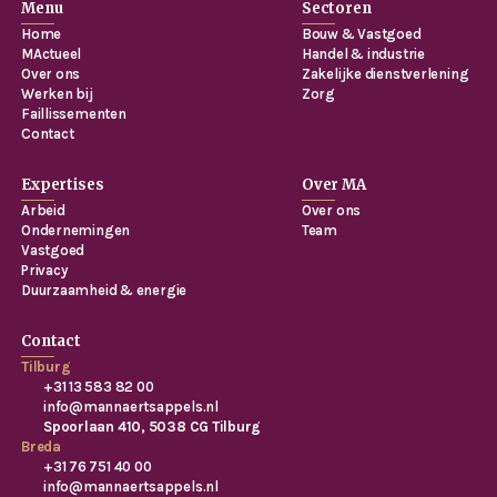
Menu
Sectoren
Home
Bouw & Vastgoed
MActueel
Handel & industrie
Over ons
Zakelijke dienstverlening
Werken bij
Zorg
Faillissementen
Contact
Expertises
Over MA
Arbeid
Over ons
Ondernemingen
Team
Vastgoed
Privacy
Duurzaamheid & energie
Contact
Tilburg
+31 13 583 82 00
info@mannaertsappels.nl
Spoorlaan 410, 5038 CG Tilburg
Breda
+31 76 751 40 00
info@mannaertsappels.nl