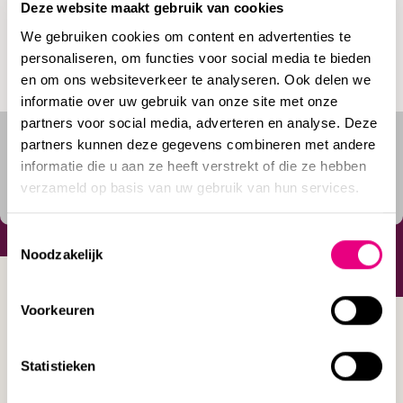
Deze website maakt gebruik van cookies
maar juist kan dienen als effectief middel om een
We gebruiken cookies om content en advertenties te
vastgelopen situatie te doorbreken en tot een duurzame
personaliseren, om functies voor social media te bieden
oplossing te komen, voor zowel de huurder als de omgeving.
en om ons websiteverkeer te analyseren. Ook delen we
informatie over uw gebruik van onze site met onze
partners voor social media, adverteren en analyse. Deze
partners kunnen deze gegevens combineren met andere
Meer weten over onze
informatie die u aan ze heeft verstrekt of die ze hebben
DEEL
procespraktijk
verzameld op basis van uw gebruik van hun services.
Facebook
LinkedIn
Delen
Toestemmingsselectie
Noodzakelijk
< TERUG NAAR OVERZICHT
Voorkeuren
Statistieken