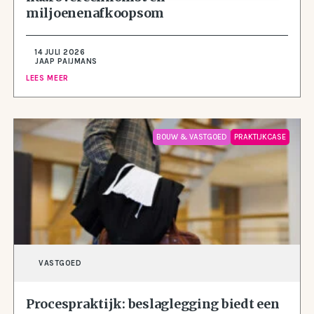
miljoenenafkoopsom
14 JULI 2026
JAAP PAIJMANS
LEES MEER
BOUW & VASTGOED
PRAKTIJKCASE
VASTGOED
Procespraktijk: beslaglegging biedt een