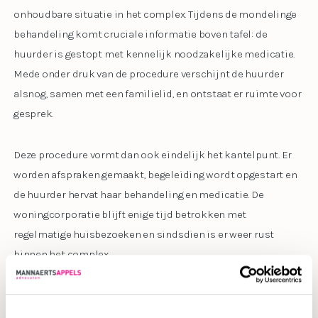
onhoudbare situatie in het complex. Tijdens de mondelinge
behandeling komt cruciale informatie boven tafel: de
huurder is gestopt met kennelijk noodzakelijke medicatie.
Mede onder druk van de procedure verschijnt de huurder
alsnog, samen met een familielid, en ontstaat er ruimte voor
gesprek.
Deze procedure vormt dan ook eindelijk het kantelpunt. Er
worden afspraken gemaakt, begeleiding wordt opgestart en
de huurder hervat haar behandeling en medicatie. De
woningcorporatie blijft enige tijd betrokken met
regelmatige huisbezoeken en sindsdien is er weer rust
binnen het complex.
Deze zaak laat zien dat procederen niet uitsluitend gericht is
op beëindiging van de huurovereenkomst of een ontruiming,