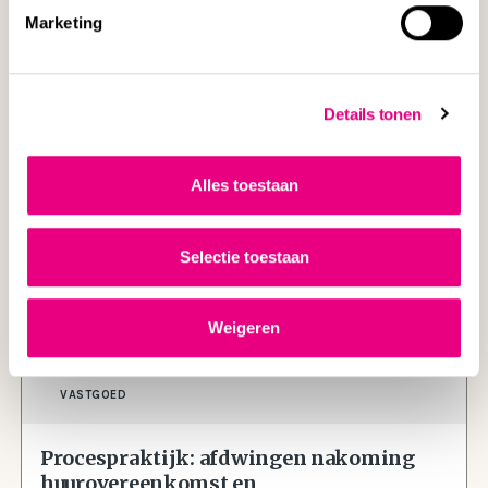
Meer
Marketing
praktijkvoorbeelden
Details tonen
Alles toestaan
BOUW & VASTGOED
PRAKTIJKCASE
Selectie toestaan
Weigeren
VASTGOED
Procespraktijk: afdwingen nakoming
huurovereenkomst en