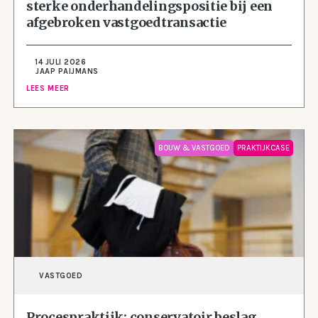
sterke onderhandelingspositie bij een
afgebroken vastgoedtransactie
14 JULI 2026
JAAP PAIJMANS
LEES MEER
BOUW & VASTGOED
PRAKTIJKCASE
VASTGOED
Procespraktijk: conservatoir beslag