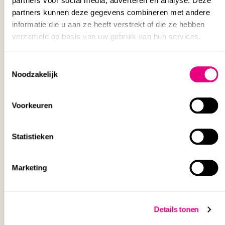
partners voor social media, adverteren en analyse. Deze
partners kunnen deze gegevens combineren met andere
informatie die u aan ze heeft verstrekt of die ze hebben
verzameld op basis van uw gebruik van hun services.
Meer
praktijkvoorbeelden
Toestemmingsselectie
Noodzakelijk
Voorkeuren
Statistieken
BOUW & VASTGOED
PRAKTIJKCASE
Marketing
Details tonen