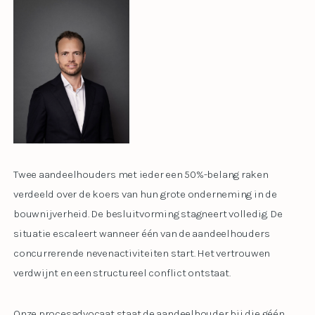
Twee aandeelhouders met ieder een 50%-belang raken
verdeeld over de koers van hun grote onderneming in de
bouwnijverheid. De besluitvorming stagneert volledig. De
situatie escaleert wanneer één van de aandeelhouders
concurrerende nevenactiviteiten start. Het vertrouwen
verdwijnt en een structureel conflict ontstaat.
Onze procesadvocaat staat de aandeelhouder bij die géén