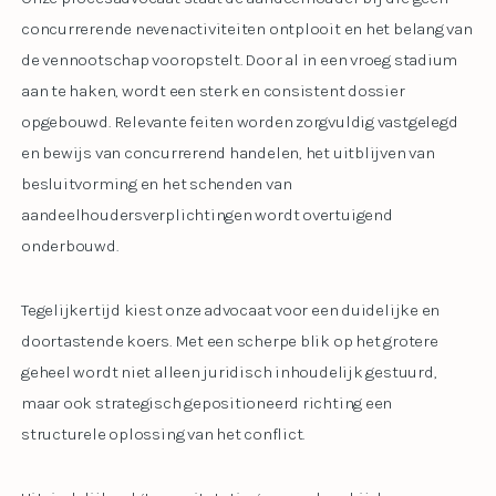
concurrerende nevenactiviteiten ontplooit en het belang van
de vennootschap vooropstelt. Door al in een vroeg stadium
aan te haken, wordt een sterk en consistent dossier
opgebouwd. Relevante feiten worden zorgvuldig vastgelegd
en bewijs van concurrerend handelen, het uitblijven van
besluitvorming en het schenden van
aandeelhoudersverplichtingen wordt overtuigend
onderbouwd.
Tegelijkertijd kiest onze advocaat voor een duidelijke en
doortastende koers. Met een scherpe blik op het grotere
geheel wordt niet alleen juridisch inhoudelijk gestuurd,
maar ook strategisch gepositioneerd richting een
structurele oplossing van het conflict.