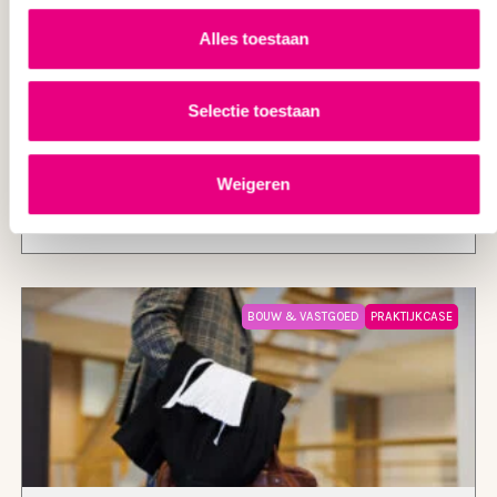
VASTGOED
Alles toestaan
Procespraktijk: afdwingen nakoming
huurovereenkomst en
Selectie toestaan
miljoenenafkoopsom
Weigeren
14 JULI 2026
JAAP PAIJMANS
LEES MEER
BOUW & VASTGOED
PRAKTIJKCASE