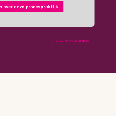
 over onze procespraktijk
< TERUG NAAR OVERZICHT