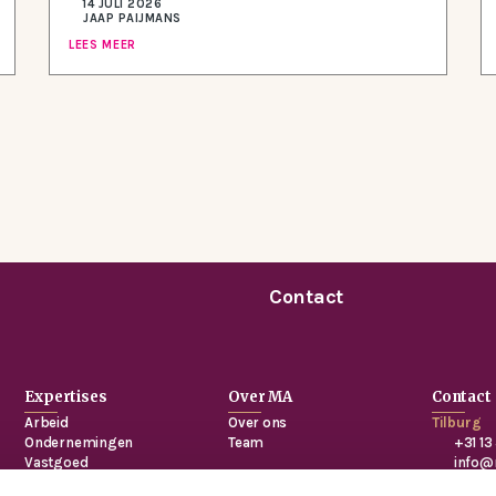
14 JULI 2026
JAAP PAIJMANS
LEES MEER
Contact
Expertises
Over MA
Contact
Arbeid
Over ons
Tilburg
Ondernemingen
Team
+31 13
Vastgoed
info@
Privacy
Spoor