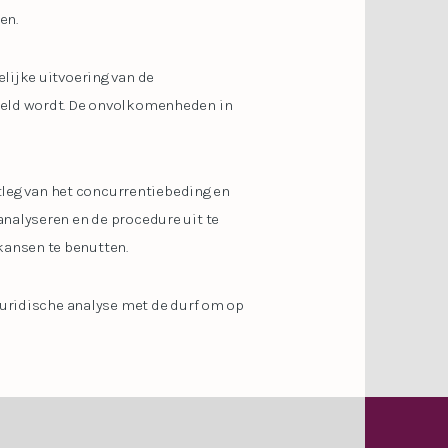
en.
lijke uitvoering van de
steld wordt. De onvolkomenheden in
itleg van het concurrentiebeding en
nalyseren en de procedure uit te
kansen te benutten.
juridische analyse met de durf om op