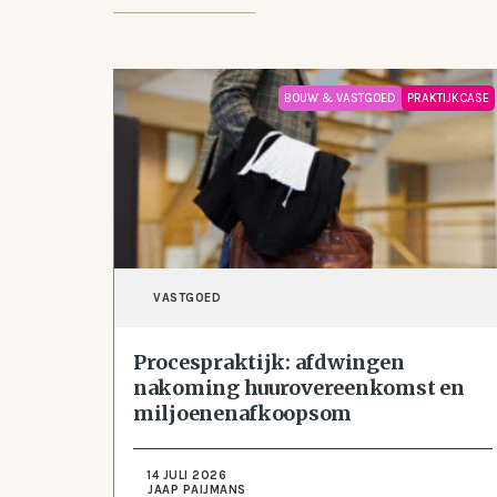
BOUW & VASTGOED
PRAKTIJKCASE
VASTGOED
Procespraktijk: afdwingen
nakoming huurovereenkomst en
miljoenenafkoopsom
14 JULI 2026
JAAP PAIJMANS