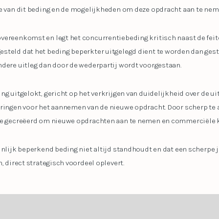
te van dit beding en de mogelijkheden om deze opdracht aan te nem
vereenkomst en legt het concurrentiebeding kritisch naast de feite
steld dat het beding beperkter uitgelegd dient te worden dan ge
ndere uitleg dan door de wederpartij wordt voorgestaan.
ng uitgelokt, gericht op het verkrijgen van duidelijkheid over de u
eringen voor het aannemen van de nieuwe opdracht. Door scherp te a
mte gecreëerd om nieuwe opdrachten aan te nemen en commerciële 
jnlijk beperkend beding niet altijd standhoudt en dat een scherpe 
, direct strategisch voordeel oplevert.