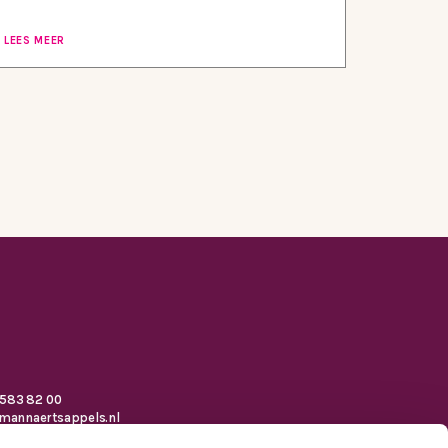
LEES MEER
 583 82 00
mannaertsappels.nl
laan 410, 5038 CG Tilburg