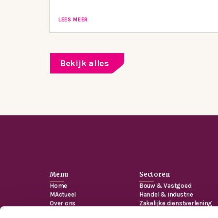
LEES MEER
Bekijk alles
Menu
Sectoren
Home
Bouw & Vastgoed
MActueel
Handel & industrie
Over ons
Zakelijke dienstverlening
Werken bij
Zorg