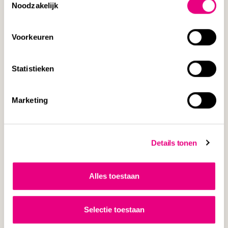
Noodzakelijk
Voorkeuren
BLOG
Statistieken
Marketing
Details tonen
ARBEID
Klachtplicht bij een loonvordering in het
Alles toestaan
arbeidsrecht
Selectie toestaan
15 JULI 2026
MILOU HENNEMAN