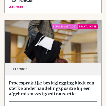
JAAP PAIJMANS
LEES MEER
BOUW & VASTGOED
PRAKTIJKCASE
VASTGOED
Procespraktijk: beslaglegging biedt een
sterke onderhandelingspositie bij een
afgebroken vastgoedtransactie