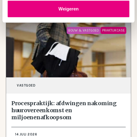
LEES MEER
Weigeren
BOUW & VASTGOED
PRAKTIJKCASE
VASTGOED
Procespraktijk: afdwingen nakoming
huurovereenkomst en
miljoenenafkoopsom
14 JULI 2026