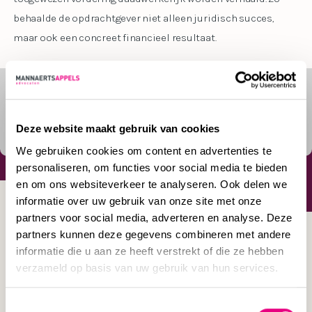
behaalde de opdrachtgever niet alleen juridisch succes,
maar ook een concreet financieel resultaat.
Meer weten over onze
DEEL
procespraktijk
Deze website maakt gebruik van cookies
Facebook
LinkedIn
Delen
We gebruiken cookies om content en advertenties te
personaliseren, om functies voor social media te bieden
en om ons websiteverkeer te analyseren. Ook delen we
< TERUG NAAR OVERZICHT
informatie over uw gebruik van onze site met onze
partners voor social media, adverteren en analyse. Deze
partners kunnen deze gegevens combineren met andere
informatie die u aan ze heeft verstrekt of die ze hebben
verzameld op basis van uw gebruik van hun services.
Laatste nieuws
Toestemmingsselectie