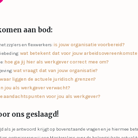
komen aan bod:
is jouw organisatie voorbereid?
t zzp’ers en flexwerkers:
wat betekent dat voor jouw arbeidsovereenkomste
iebeding:
hoe ga jij hier als werkgever correct mee om?
e:
wat vraagt dat van jouw organisatie?
geving:
waar liggen de actuele juridisch grenzen?
an jou als werkgever verwacht?
de
aandachtspunten voor jou als werkgever?
oor ons geslaagd!
d als je antwoord krijgt op bovenstaande vragen en je hiermee bet
ies organiseren wij een Masterclass over de belangrijkste actualit