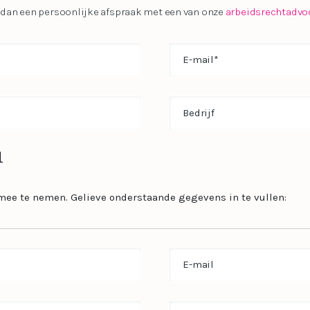
an dan een persoonlijke afspraak met een van onze
arbeidsrechtadvo
Email
(Vereist)
Untitled
1
mee te nemen. Gelieve onderstaande gegevens in te vullen:
Email
Phone