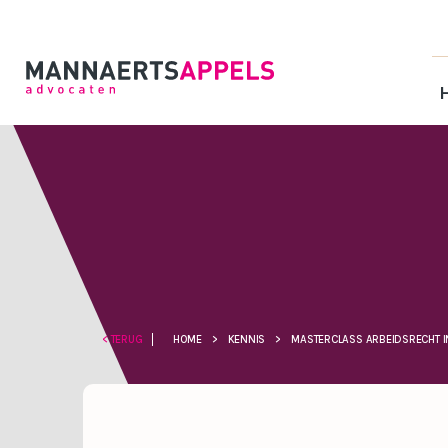
< TERUG
HOME
>
KENNIS
>
MASTERCLASS ARBEIDSRECHT IN 