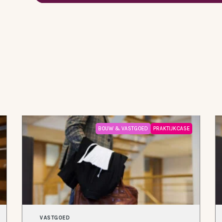
BOUW & VASTGOED
PRAKTIJKCASE
VASTGOED