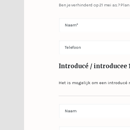
Ben je verhinderd op 21 mei a.s.? Pl
Name
(Vereist)
Phone
Introducé / introducee 
Het is mogelijk om een introducé 
Name
Untitled