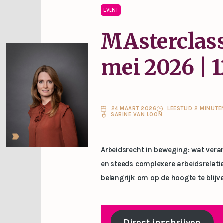
EVENT
MAsterclass
mei 2026 | 
24 MAART 2026
LEESTIJD 2 MINUTE
SABINE VAN LOON
Arbeidsrecht in beweging: wat vera
en steeds complexere arbeidsrelatie
belangrijk om op de hoogte te blijv
Direct inschrijven