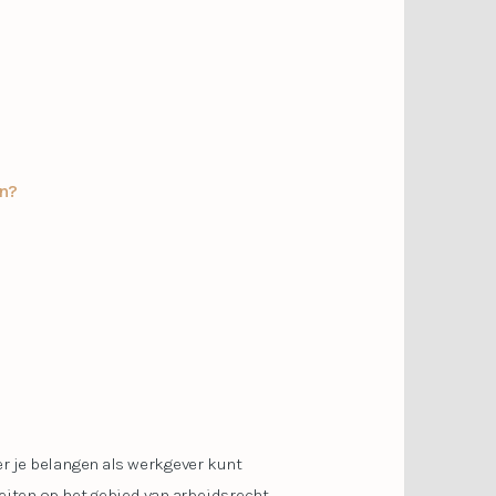
n?
er je belangen als werkgever kunt
eiten op het gebied van arbeidsrecht