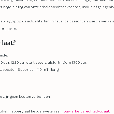
der begeleiding van onze arbeidsrecht advocaten, inclusief gelegenh
eb je grip op de actualiteiten in het arbeidsrecht en weet je welke
rijf je in.
 laat?
ande.
uur, 12.30 uur start sessie, afsluiting om 15.00 uur.
vocaten, Spoorlaan 410 in Tilburg
me zijn geen kosten verbonden.
oken hebben, laat het dan weten aan
jouw arbeidsrechtadvocaat
.