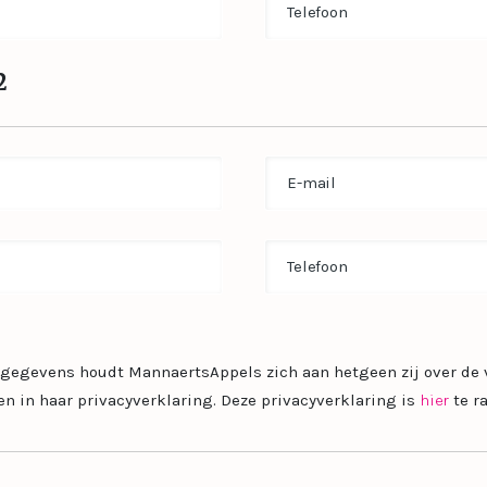
2
Email
Phone
tgegevens houdt MannaertsAppels zich aan hetgeen zij over de
in haar privacyverklaring. Deze privacyverklaring is
hier
te r