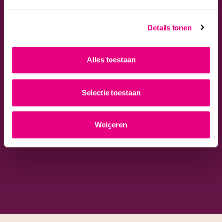
Details tonen
Alles toestaan
Selectie toestaan
Welkom bij
MannaertsAppels
Weigeren
Je student-stage kan
gaan beginnen.