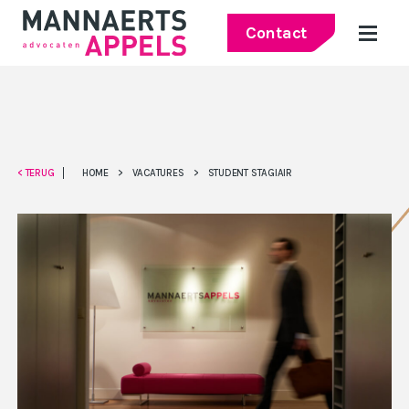
Contact
< TERUG
HOME
>
VACATURES
>
STUDENT STAGIAIR