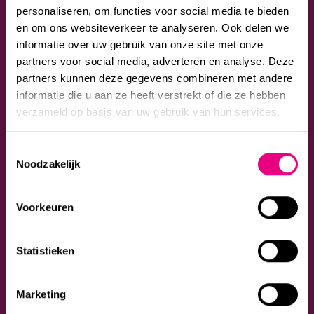
via het sollicitatie
personaliseren, om functies voor social media te bieden
formulier.
en om ons websiteverkeer te analyseren. Ook delen we
informatie over uw gebruik van onze site met onze
partners voor social media, adverteren en analyse. Deze
partners kunnen deze gegevens combineren met andere
informatie die u aan ze heeft verstrekt of die ze hebben
verzameld op basis van uw gebruik van hun services.
Toestemmingsselectie
Noodzakelijk
Sollicitatiegesprek
Hebben we een klik?
Voorkeuren
Je komt langs voor
Dan ontvang je van
een kop koffie en een
ons een stage aanbod.
goed gesprek over jou
Ga je akkoord dan
Statistieken
en de stage.
volgt het tekenen van
de
stageovereenkomst.
Marketing