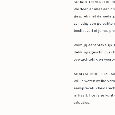
SCHADE EN VERZEKERI
We doen er alles aan om
gesprek met de wederpa
zo nodig een gerechteli
beslist zelf of je het pr
Word jij aansprakelijk 
dekkingsgeschil over he
overzichtelijk en voort
ANALYSE MOGELIJKE A
Wil je weten welke vorm
aansprakelijkheidsrech
in kaart, hoe je ze kun
situaties.