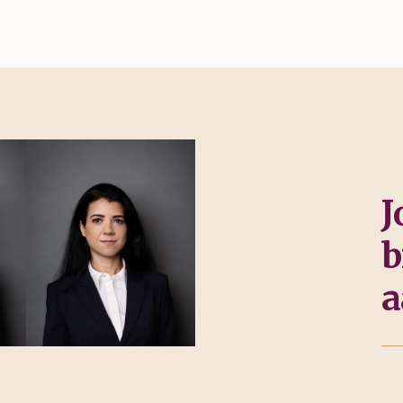
J
b
a