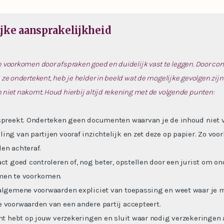
lijke aansprakelijkheid
e voorkomen door afspraken goed en duidelijk vast te leggen. Door con
 ze ondertekent, heb je helder in beeld wat de mogelijke gevolgen zijn a
 niet nakomt. Houd hierbij altijd rekening met de volgende punten:
spreekt. Onderteken geen documenten waarvan je de inhoud niet v
ing van partijen vooraf inzichtelijk en zet deze op papier. Zo voo
en achteraf.
act goed controleren of, nog beter, opstellen door een jurist om o
men te voorkomen.
algemene voorwaarden expliciet van toepassing en weet waar je 
 voorwaarden van een andere partij accepteert.
cht hebt op jouw verzekeringen en sluit waar nodig verzekeringen a