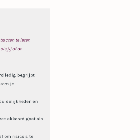
tracten te laten
ls jij of de
olledig begrijpt.
rkom je
nduidelijkheden en
mee akkoord gaat als
f om risico’s te