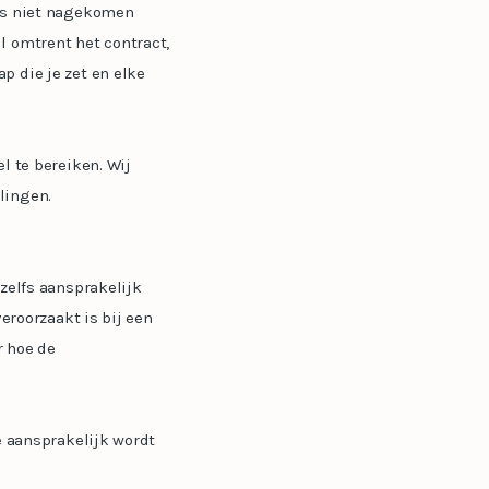
oms niet nagekomen
l omtrent het contract,
p die je zet en elke
l te bereiken. Wij
lingen.
zelfs aansprakelijk
eroorzaakt is bij een
r hoe de
e aansprakelijk wordt