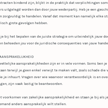
tracten bindend zijn, blijkt in de praktijk dat verplichtingen s
rs uitgelegd worden dan door jouw wederpartij. Heb je een geschi
m zorgvuldig te handelen. Vanaf dat moment kan namelijk elke sta
ridisch grote gevolgen hebben.
e bij het bepalen van de juiste strategie om uiteindelijk jouw doe
 en behoeden jou voor de juridische consequenties van jouw hande
 AANSPRAKELIJKHEID
wettelijke aansprakelijkheden zijn er in vele vormen. Soms ben je 
aan terwijl je geen enkel verwijt te maken valt, zoals schade die v
die je inhuurt. Vragen over wie waarvoor verantwoordelijk is en ove
gen, zijn vaak lastig te beantwoorden.
et voorkomen van zakelijke aansprakelijkheid en staan je bij als j
iemand anders aansprakelijk wilt stellen.