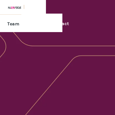
NL
EN
FR
DE
Contact
Team