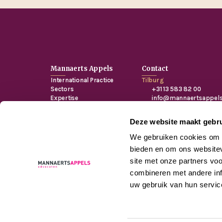
Mannaerts Appels
Contact
International Practice
Tilburg
Sectors
+31 13 583 82 00
Expertise
info@mannaertsappels
About MA
Spoorlaan 410, 5038 C
Breda
Deze website maakt gebru
+31 76 751 40 00
info@mannaertsappels
We gebruiken cookies om c
Prinsenkade 10, 4811 V
bieden en om ons websitev
site met onze partners vo
combineren met andere inf
uw gebruik van hun servic