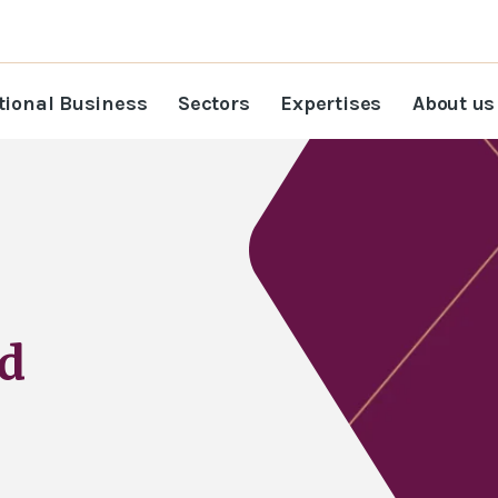
tional Business
Sectors
Expertises
About us
id