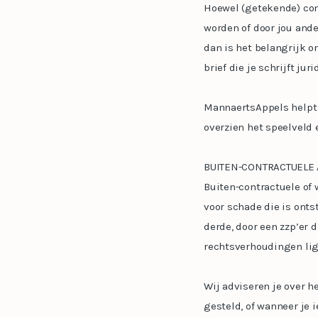
Hoewel (getekende) con
worden of door jou ande
dan is het belangrijk o
brief die je schrijft ju
MannaertsAppels helpt j
overzien het speelveld
BUITEN-CONTRACTUELE
Buiten-contractuele of 
voor schade die is ontst
derde, door een zzp’er 
rechtsverhoudingen lig
Wij adviseren je over h
gesteld, of wanneer je 