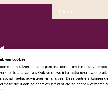
Contact
.nl
G Tilburg
ik van cookies
.nl
ontent en advertenties te personaliseren, om functies voor soci
B Breda
erkeer te analyseren. Ook delen we informatie over uw gebruik
or social media, adverteren en analyse. Deze partners kunnen 
ormatie die u aan ze heeft verstrekt of die ze hebben verzameld
es.