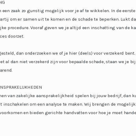
NG
 een zaak zo gunstig mogelijk voor je af te wikkelen. In de eerste
rtij om er samen uit te komen en de schade te beperken. Lukt dat
jke procedure. Vooraf geven we je altijd een inschatting van de ka
oces doorzet.
gesteld, dan onderzoeken we of je hier (deels) voor verzekerd bent.
t al dan niet verzekerd zijn voor bepaalde schade, staan we je bij.
varend.
ANSPRAKELIJKHEDEN
en van zakelijke aansprakelijkheid spelen bij jouw bedrijf, dan 
t inschakelen om een analyse te maken. Wij brengen de mogelij
t voorkomen en bieden gerichte handvatten voor hoe je moet hande