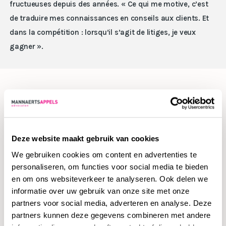
fructueuses depuis des années. « Ce qui me motive, c’est
de traduire mes connaissances en conseils aux clients. Et
dans la compétition : lorsqu’il s’agit de litiges, je veux
gagner ».
Expérimenté dans le secteur
Le domaine d’expertise de Koen est plus vaste que
Deze website maakt gebruik van cookies
d’habitude. Pratiquer le droit de la construction, le droit de
We gebruiken cookies om content en advertenties te
l’environnement et le droit des marchés publics, par
personaliseren, om functies voor social media te bieden
exemple, est une combinaison rare. Toutefois, ses
en om ons websiteverkeer te analyseren. Ook delen we
connaissances vont au-delà de ces différents domaines du
informatie over uw gebruik van onze site met onze
droit. Il est également un acteur bien connu du secteur
partners voor social media, adverteren en analyse. Deze
immobilier local. Il connaît les pions et le fonctionnement
partners kunnen deze gegevens combineren met andere