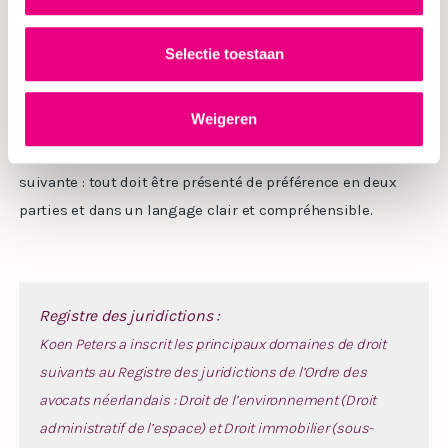
Vous voulez savoir où vous en êtes ? Alors vous devez être
Selectie toestaan
avec Koen. Les choses se déroulent souvent comme il les
évalue. C’est pourquoi beaucoup reviennent dans son
Weigeren
bureau. Pour lui, les avis juridiques ne sont pas non plus
des études scientifiques sans fin. Il applique la règle
suivante : tout doit être présenté de préférence en deux
parties et dans un langage clair et compréhensible.
Registre des juridictions :
Koen Peters a inscrit les principaux domaines de droit
suivants au Registre des juridictions de l’Ordre des
avocats néerlandais : Droit de l’environnement (Droit
administratif de l’espace) et Droit immobilier (sous-