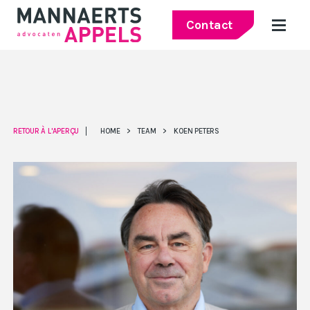
Contact
RETOUR À L'APERÇU
HOME
>
TEAM
>
KOEN PETERS