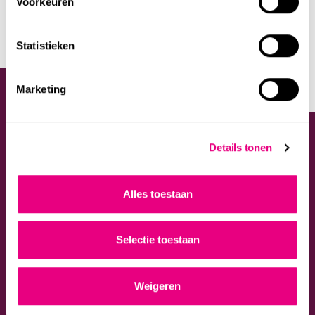
Voorkeuren
Statistieken
Contact
Marketing
Details tonen
Menu
Sectoren
Home
Bouw & Vastgoed
MActueel
Handel & industrie
Alles toestaan
Over ons
Zakelijke dienstverlening
Werken bij
Zorg
Faillissementen
Contact
Selectie toestaan
Expertises
Over MA
Arbeid
Over ons
Weigeren
Ondernemingen
Team
Vastgoed